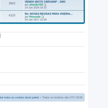
a
r
m
VENDO MOTO CBR1000F - 1993
3902
g
ú
e
por
alemão750
e
l
n
V
14 Jun 2026 16:32
m
t
s
e
i
a
r
Re: NOVAS REGRAS PARA VISEIRA…
4325
m
g
ú
por
Rezende
a
e
l
V
04 Jan 2017 22:09
m
m
t
e
e
i
r
n
m
ú
s
a
l
a
m
t
g
e
i
e
n
m
m
s
a
a
m
g
e
e
n
m
s
a
g
e
m
luir todos os cookies deste painel
Todos os horários são
UTC-03:00