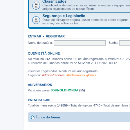
Classificados
Classificados de motos e peças, além de roupas e equipament
artigos relacionados ao nosso fórum.
Segurança e Legislação
Dicas de pilotagem segura, assim como dicas sobre seguros, 
informações sobre as leis.
ENTRAR
•
REGISTRAR
Nome de usuário:
Senha:
QUEM ESTÁ ONLINE
No total, há
312
usuários online :: 0 usuário registrado, 0 invisivel e 31
O recorde de usuários online foi de
5112
em 23 Out 2025 00:12
Usuários registrados: Nenhum usuário registrado
Legenda:
Administradores
,
Moderadores globais
ANIVERSÁRIOS
Parabéns para:
JOHNOLDHONDA
(55)
ESTATÍSTICAS
Total de mensagens
142859
• Total de tópicos
4740
• Total de membros
Índice do fórum