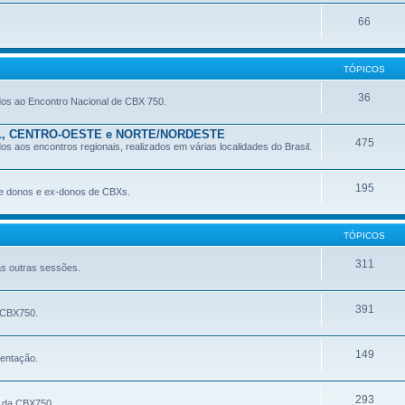
66
TÓPICOS
36
dos ao Encontro Nacional de CBX 750.
L, CENTRO-OESTE e NORTE/NORDESTE
475
s aos encontros regionais, realizados em várias localidades do Brasil.
195
 de donos e ex-donos de CBXs.
TÓPICOS
311
as outras sessões.
391
a CBX750.
149
mentação.
293
c, da CBX750.