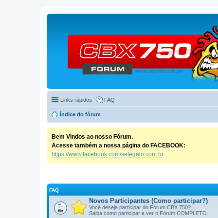
Links rápidos
FAQ
Índice do fórum
Bem Vindos ao nosso Fórum.
Acesse também a nossa página do FACEBOOK:
https://www.facebook.com/setegalo.com.br
FAQ
Novos Participantes (Como participar?)
Você deseja participar do Fórum CBX 750?
Saiba como participar e ver o Fórum COMPLETO.