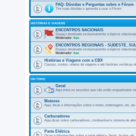
FAQ: Dúvidas e Perguntas sobre o Fórum
Tire suas dúvidas e aprenda a usar o Fórum
HISTÓRIAS E VIAGENS
ENCONTROS NACIONAIS
Espaço destinado exclusivamente a tópicos relaciona
Moderador:
kau
ENCONTROS REGIONAIS - SUDESTE, SU
Espaço destinado exclusivamente a tópicos relacionado
Moderador:
kau
Histórias e Viagens com a CBX
Causos, contos, relatos de viagens e até histórias verídicas
ON TOPIC
Geral
Aqui entra os assuntos que não estão enquadrados n
Motores
Aqui, dicas e informações sobre o motor, embreagem, etc, d
Carburadores
Aqui dicas sobre carburadores, combustível e sistema de ali
Parte Elétrica
Dicas e informações sobre a parte elétrica, fárois, buzina, et