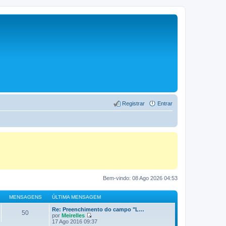
Registrar
Entrar
Bem-vindo: 08 Ago 2026 04:53
MENSAGENS
ÚLTIMA MENSAGEM
Re: Preenchimento do campo "L…
50
por
Meirelles
V
17 Ago 2016 09:37