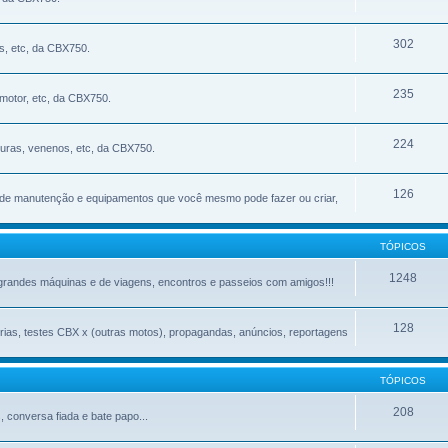
302
s, etc, da CBX750.
235
motor, etc, da CBX750.
224
uras, venenos, etc, da CBX750.
126
de manutenção e equipamentos que você mesmo pode fazer ou criar,
TÓPICOS
1248
grandes máquinas e de viagens, encontros e passeios com amigos!!!
128
rias, testes CBX x (outras motos), propagandas, anúncios, reportagens
TÓPICOS
208
 conversa fiada e bate papo...