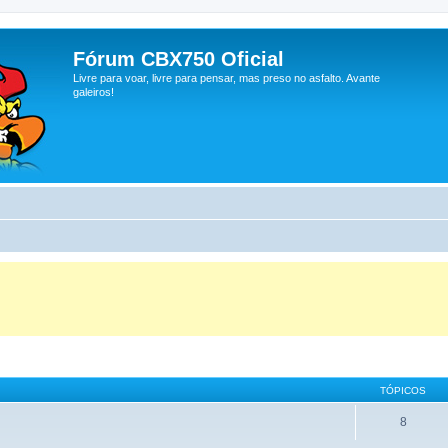
Fórum CBX750 Oficial
Livre para voar, livre para pensar, mas preso no asfalto. Avante
galeiros!
TÓPICOS
8