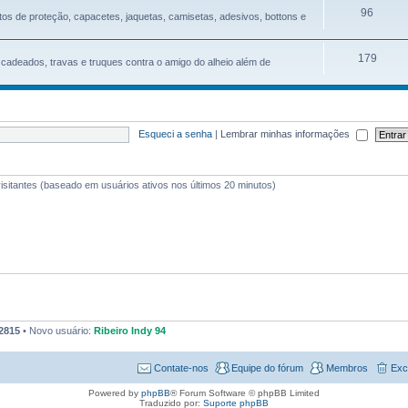
96
os de proteção, capacetes, jaquetas, camisetas, adesivos, bottons e
179
cadeados, travas e truques contra o amigo do alheio além de
Esqueci a senha
|
Lembrar minhas informações
2 visitantes (baseado em usuários ativos nos últimos 20 minutos)
2815
• Novo usuário:
Ribeiro Indy 94
Contate-nos
Equipe do fórum
Membros
Exc
Powered by
phpBB
® Forum Software © phpBB Limited
Traduzido por:
Suporte phpBB