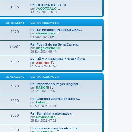
e
r
Re: OFICINA DA GALO
1915
ú
por
JACO7GALO
l
V
13 Fev 2019 18:57
t
e
i
r
m
ú
MENSAGENS
ÚLTIMA MENSAGEM
a
l
m
t
Re: 13º Encontro Nacional CBX…
7170
e
i
por
alexansouza
n
V
m
04 Nov 2025 18:10
s
e
a
a
r
m
Re: Four Galo na Serra Canela…
34587
g
ú
e
por
diegovalerio101
e
l
n
V
26 Set 2024 09:44
m
t
s
e
i
a
r
Re: HÃ ? A BANDIDA AGORA É CA…
7365
m
g
ú
por
Alex Red
a
e
l
V
01 Mai 2024 16:57
m
m
t
e
e
i
r
n
m
ú
MENSAGENS
ÚLTIMA MENSAGEM
s
a
l
a
m
t
Re: Importando Peças Originai…
6928
g
e
i
por
RABONI
e
n
V
m
22 Set 2023 17:43
m
s
e
a
a
r
m
Re: Corrente alternador quebr…
8590
g
ú
e
por
Lukas
e
l
n
V
01 Set 2025 11:26
m
t
s
e
i
a
r
Re: Torneirinha alternativa
3799
m
g
ú
por
alexansouza
a
e
l
V
28 Set 2023 07:21
m
m
t
e
e
i
r
Há diferença nos chicotes das…
n
5163
m
ú
por
alexansouza