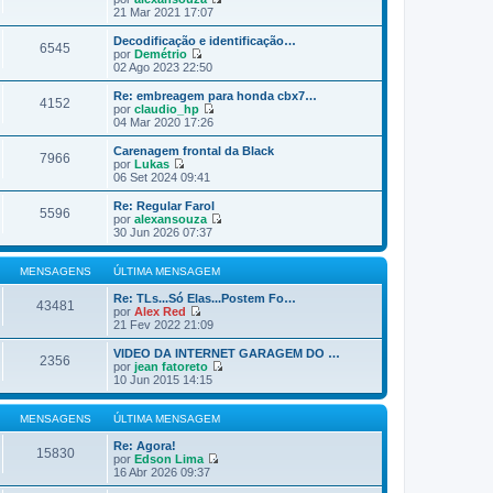
s
a
l
V
21 Mar 2021 17:07
a
m
t
e
g
e
i
r
Decodificação e identificação…
e
n
6545
m
ú
por
Demétrio
m
s
a
l
V
02 Ago 2023 22:50
a
m
t
e
g
e
i
r
Re: embreagem para honda cbx7…
e
n
4152
m
ú
por
claudio_hp
m
s
a
l
V
04 Mar 2020 17:26
a
m
t
e
g
e
i
r
Carenagem frontal da Black
e
n
7966
m
ú
por
Lukas
m
s
a
l
V
06 Set 2024 09:41
a
m
t
e
g
e
i
r
Re: Regular Farol
e
n
5596
m
ú
por
alexansouza
m
s
a
l
V
30 Jun 2026 07:37
a
m
t
e
g
e
i
r
e
n
m
ú
MENSAGENS
ÚLTIMA MENSAGEM
m
s
a
l
a
m
t
Re: TLs...Só Elas...Postem Fo…
43481
g
e
i
por
Alex Red
e
n
V
m
21 Fev 2022 21:09
m
s
e
a
a
r
m
VIDEO DA INTERNET GARAGEM DO …
2356
g
ú
e
por
jean fatoreto
e
l
n
V
10 Jun 2015 14:15
m
t
s
e
i
a
r
m
g
ú
MENSAGENS
ÚLTIMA MENSAGEM
a
e
l
m
m
t
Re: Agora!
15830
e
i
por
Edson Lima
n
V
m
16 Abr 2026 09:37
s
e
a