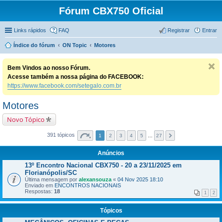
Fórum CBX750 Oficial
Links rápidos
FAQ
Registrar
Entrar
Índice do fórum
ON Topic
Motores
Bem Vindos ao nosso Fórum.
Acesse também a nossa página do FACEBOOK:
https://www.facebook.com/setegalo.com.br
Motores
Novo Tópico
391 tópicos
1
2
3
4
5
…
27
Anúncios
13º Encontro Nacional CBX750 - 20 a 23/11/2025 em
Florianópolis/SC
Última mensagem por
alexansouza
«
04 Nov 2025 18:10
Enviado em
ENCONTROS NACIONAIS
Respostas:
18
1
2
Tópicos