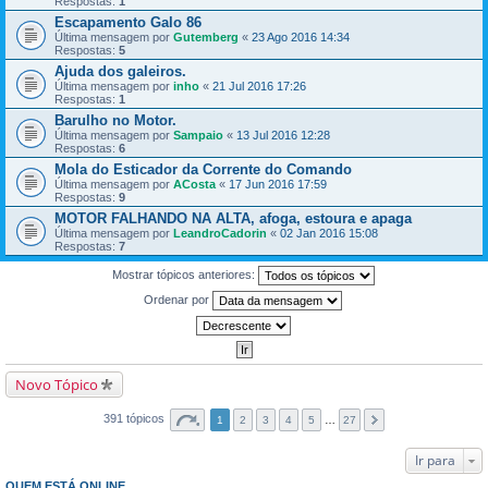
Respostas:
1
Escapamento Galo 86
Última mensagem por
Gutemberg
«
23 Ago 2016 14:34
Respostas:
5
Ajuda dos galeiros.
Última mensagem por
inho
«
21 Jul 2016 17:26
Respostas:
1
Barulho no Motor.
Última mensagem por
Sampaio
«
13 Jul 2016 12:28
Respostas:
6
Mola do Esticador da Corrente do Comando
Última mensagem por
ACosta
«
17 Jun 2016 17:59
Respostas:
9
MOTOR FALHANDO NA ALTA, afoga, estoura e apaga
Última mensagem por
LeandroCadorin
«
02 Jan 2016 15:08
Respostas:
7
Mostrar tópicos anteriores:
Ordenar por
Novo Tópico
391 tópicos
1
2
3
4
5
…
27
Ir para
QUEM ESTÁ ONLINE