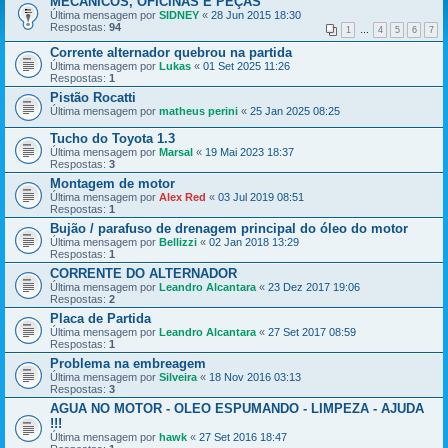
MECÂNICOS, OFICINAS E PEÇAS
Última mensagem por
SIDNEY
«
28 Jun 2015 18:30
Respostas:
94
1
…
4
5
6
7
Corrente alternador quebrou na partida
Última mensagem por
Lukas
«
01 Set 2025 11:26
Respostas:
1
Pistão Rocatti
Última mensagem por
matheus perini
«
25 Jan 2025 08:25
Tucho do Toyota 1.3
Última mensagem por
Marsal
«
19 Mai 2023 18:37
Respostas:
3
Montagem de motor
Última mensagem por
Alex Red
«
03 Jul 2019 08:51
Respostas:
1
Bujão / parafuso de drenagem principal do óleo do motor
Última mensagem por
Bellizzi
«
02 Jan 2018 13:29
Respostas:
1
CORRENTE DO ALTERNADOR
Última mensagem por
Leandro Alcantara
«
23 Dez 2017 19:06
Respostas:
2
Placa de Partida
Última mensagem por
Leandro Alcantara
«
27 Set 2017 08:59
Respostas:
1
Problema na embreagem
Última mensagem por
Silveira
«
18 Nov 2016 03:13
Respostas:
3
AGUA NO MOTOR - OLEO ESPUMANDO - LIMPEZA - AJUDA
!!!
Última mensagem por
hawk
«
27 Set 2016 18:47