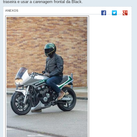
traseira e usar a carenagem frontal da Black.
e
m
ANEXOS
Compartilhar no F
Compartilhar 
Compart