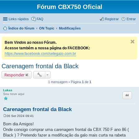
Fórum CBX750 Oficial
Links rápidos
FAQ
Registrar
Entrar
Índice do fórum
ON Topic
Modificações
Bem Vindos ao nosso Fórum.
Acesse também a nossa página do FACEBOOK:
https://www.facebook.com/setegalo.com.br
Carenagem frontal da Black
Responder
1 mensagem • Página
1
de
1
Lukas
Citação
Sou novo aqui
Carenagem frontal da Black
06 Set 2024 09:41
M
e
Bom dia Amigos!
n
Onde consigo comprar uma carenagem frontal da CBX 750 F ano 86 (
s
a
Black ) ? Pretendo fazer a modificação da galo mais curta na rabeta
g