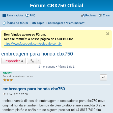
Fórum CBX750 Oficial
Links rápidos
FAQ
Registrar
Entrar
Índice do fórum
ON Topic
Carenagem e "Perfumarias"
Bem Vindos ao nosso Fórum.
Acesse também a nossa página do FACEBOOK:
https://www.facebook.com/setegalo.com.br
embreagem para honda cbx750
Responder
2 mensagens • Página
1
de
1
SIDNEY
Citação
Sei tudo e mais um pouco
embreagem para honda cbx750
14 Jun 2016 07:08
M
e
tenho a venda discos de embreagem e separadores para cbx750 novo
n
original honda e tambem bomba de oleo ,pistão e anéis medida 0,25 e
s
a
tambem pistão e anéis std se alguem precisar tel 44 8817-7419 tim
g