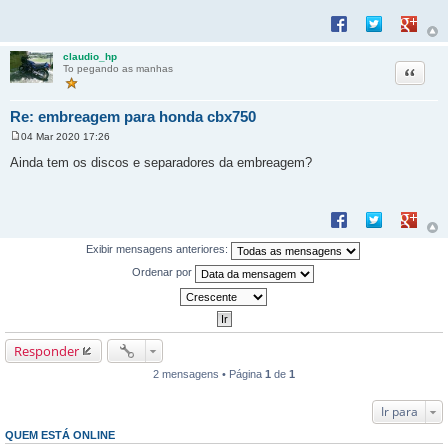
e
Compartilhar no F
Compartilhar 
Compart
m
claudio_hp
Citação
To pegando as manhas
Re: embreagem para honda cbx750
04 Mar 2020 17:26
M
e
Ainda tem os discos e separadores da embreagem?
n
s
a
g
Compartilhar no F
Compartilhar 
Compart
e
m
Exibir mensagens anteriores:
Ordenar por
Responder
2 mensagens • Página
1
de
1
Ir para
QUEM ESTÁ ONLINE