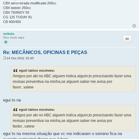
CBX aero+strada modificada 200cc
CBX twister 250cc
CBX 750INDY 93
CG 125 TODAY 81
CB 400/450
neibala
Citação
Sou novo aqui
Re: MECÂNICOS, OFICINAS E PEÇAS
14 Out 2011 10:45
M
e
n
eguti tattoo escreveu:
s
Amigos por aki no ABC alguem indica algum,to prescisando fazer uma
a
g
revisao preventiva na minha,se alguem saber me avisa por
e
favor...valew
m
egui to na
eguti tattoo escreveu:
Amigos por aki no ABC alguem indica algum,to prescisando fazer uma
revisao preventiva na minha,se alguem saber me avisa por
favtor...valew
egui to na mesma situação que vc me indicaram o serrano fica na