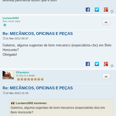
avenida perimetral dizem que é bom
Compartilhar no F
Compartilhar 
Compart
Luciano1602
Citação
Sou novo aqui
Re: MECÂNICOS, OFICINAS E PEÇAS
14 Mar 2012 00:37
M
e
Galeiros, alguma sugestao de bom mecanico (especialista cbx) em Belo
n
Horizonte?
s
a
Obrigado!
g
e
Compartilhar no F
Compartilhar 
Compart
m
FCarneiro
Citação
O céu é o limite
Re: MECÂNICOS, OFICINAS E PEÇAS
14 Mar 2012 21:10
M
e
n
Luciano1602 escreveu:
s
Galeiros, alguma sugestao de bom mecanico (especialista cbx) em
a
g
Belo Horizonte?
e