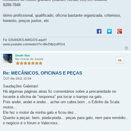
g
9289-7948
e
m
ótimo profissional, qualificado, oficina bastante organizada, criterioso,
honesto, preços justos, etc
Compartilhar no F
Compartilhar 
Compart
Fiz GRANDES AMIGOS aqui!!!
www.youtube.com/watch?v=BkZMp1oROnI
Death Star
Citação
Me chame de mestre
Re: MECÂNICOS, OFICINAS E PEÇAS
27 Abr 2011 10:59
M
e
Saudações Galeiras!
n
Há algumas páginas atras fiz comentários sobre a precariedade no
s
a
tocante a oficina de "responsa" pra tocar o trampo na galo..
g
Pois andei, andei e andei... achei um cabra bom , o Edinho da Scala
e
m
motos...
Ele fez o motor de minha galo e ficou dez...
Quanto a peças: bem, piada-piada... peças para galo, nem para remédio..
o negócio é o fórum e Valecross..