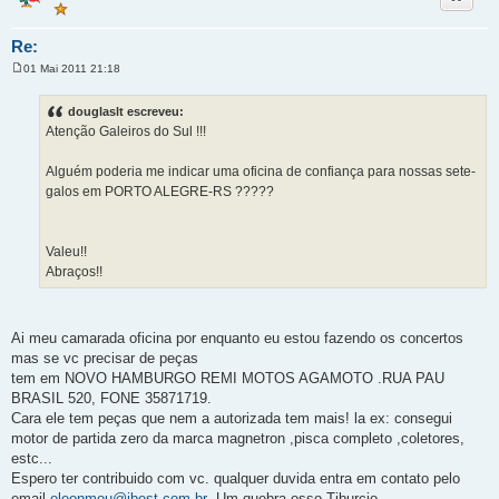
Re:
01 Mai 2011 21:18
M
e
n
douglaslt escreveu:
s
Atenção Galeiros do Sul !!!
a
g
e
Alguém poderia me indicar uma oficina de confiança para nossas sete-
m
galos em PORTO ALEGRE-RS ?????
Valeu!!
Abraços!!
Ai meu camarada oficina por enquanto eu estou fazendo os concertos
mas se vc precisar de peças
tem em NOVO HAMBURGO REMI MOTOS AGAMOTO .RUA PAU
BRASIL 520, FONE 35871719.
Cara ele tem peças que nem a autorizada tem mais! la ex: consegui
motor de partida zero da marca magnetron ,pisca completo ,coletores,
estc...
Espero ter contribuido com vc. qualquer duvida entra em contato pelo
email
eleonmou@ibest.com.br
. Um quebra osso Tiburcio.