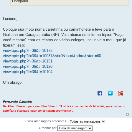
Obrigado!
m
Luciano,
Coloque sua moto numa carretinha ou caminhonete e leve para o
Giulliano em Caraguatatuba (SP). Veja abaixo os links no tópico "Faça
você mesmo" com os relatos de vários colegas, inclusive o meu, que já
fizeram isso:
viewtopic.php?f=36&t=10172
viewtopic.php?f=36&t=10037&st=0&sk=t&sd=a&start=60
viewtopic.php?f=36&t=10151
viewtopic.php?f=36&t=10120
viewtopic.php?f=36&t=10104
Um abraço.
Compartilhar no F
Compartilhar 
Compart
Fernando Carneiro
De Albert Einstein para seu filho Eduard:
"A vida é como andar de bicicleta, para manter o
equilíbrio é preciso estar em constante movimento".
Exibir mensagens anteriores:
Ordenar por