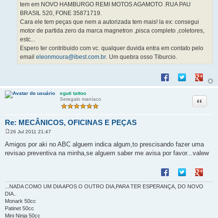
tem em NOVO HAMBURGO REMI MOTOS AGAMOTO .RUA PAU
BRASIL 520, FONE 35871719.
Cara ele tem peças que nem a autorizada tem mais! la ex: consegui
motor de partida zero da marca magnetron ,pisca completo ,coletores,
estc...
Espero ter contribuido com vc. qualquer duvida entra em contato pelo
email
eleonmoura@ibest.com.br
. Um quebra osso Tiburcio.
Compartilhar no F
Compartilhar 
Compart
eguti tattoo
Citação
Setegalo maníaco
Re: MECÂNICOS, OFICINAS E PEÇAS
26 Jul 2011 21:47
M
e
Amigos por aki no ABC alguem indica algum,to prescisando fazer uma
n
revisao preventiva na minha,se alguem saber me avisa por favor...valew
s
a
g
Compartilhar no F
Compartilhar 
Compart
e
m
...NADA COMO UM DIA APOS O OUTRO DIA,PARA TER ESPERANÇA, DO NOVO
DIA..
Monark 50cc
Patinet 50cc
Mini Ninja 50cc