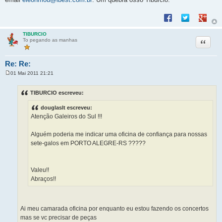
Compartilhar no F
Compartilhar 
Compart
TIBURCIO
Citação
To pegando as manhas
Re: Re:
01 Mai 2011 21:21
M
e
n
TIBURCIO escreveu:
s
a
douglaslt escreveu:
g
e
Atenção Galeiros do Sul !!!
m
Alguém poderia me indicar uma oficina de confiança para nossas
sete-galos em PORTO ALEGRE-RS ?????
Valeu!!
Abraços!!
Ai meu camarada oficina por enquanto eu estou fazendo os concertos
mas se vc precisar de peças