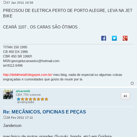
07 Jan 2011 16:56
M
e
PRECISOU DE ELETRICA PERTO DE PORTO ALEGRE, LEVA NA JET
n
BIKE
s
a
g
CEARÁ 1107 , OS CARAS SÃO ÓTIMOS .
e
m
Compartilhar no F
Compartilhar 
Compart
TITAN 150 1995
CB 450 DX 1986
CBR 450 SR 1990!!
MSN:georgelucasweiss@hotmail.com
tel:8112.6496
http://debilmetall.blogspot.com.br/
meu blog, nada de especial so algumas coisas
engraçadas e curiosidades que gosto de reunir por la
alvaromb
Citação
CBX 750 extreme
Re: MECÂNICOS, OFICINAS E PEÇAS
28 Fev 2011 17:11
M
e
Janderson
n
s
a
mecânico de motos grandes (Suzuki, honda, etc) em Goiânia