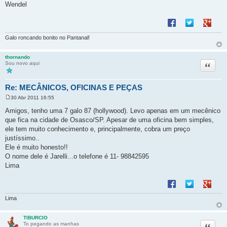
Wendel
Compartilhar no F
Compartilhar 
Compart
Galo roncando bonito no Pantanal!
thornando
Citação
Sou novo aqui
Re: MECÂNICOS, OFICINAS E PEÇAS
30 Abr 2011 16:55
M
e
Amigos, tenho uma 7 galo 87 (hollywood). Levo apenas em um mecênico
n
que fica na cidade de Osasco/SP. Apesar de uma oficina bem simples,
s
a
ele tem muito conhecimento e, principalmente, cobra um preço
g
justíssimo..
e
m
Ele é muito honesto!!
O nome dele é Jarelli...o telefone é 11- 98842595
Lima
Compartilhar no F
Compartilhar 
Compart
Lima
TIBURCIO
Citação
To pegando as manhas