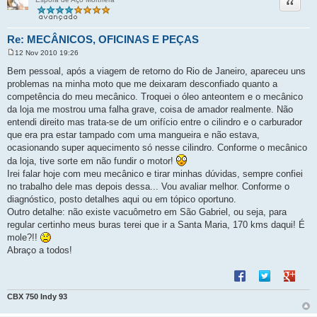
Citação
Re: MECÂNICOS, OFICINAS E PEÇAS
12 Nov 2010 19:26
M
e
Bem pessoal, após a viagem de retorno do Rio de Janeiro, apareceu uns
n
problemas na minha moto que me deixaram desconfiado quanto a
s
a
competência do meu mecânico. Troquei o óleo anteontem e o mecânico
g
da loja me mostrou uma falha grave, coisa de amador realmente. Não
e
m
entendi direito mas trata-se de um orifício entre o cilindro e o carburador
que era pra estar tampado com uma mangueira e não estava,
ocasionando super aquecimento só nesse cilindro. Conforme o mecânico
da loja, tive sorte em não fundir o motor!
Irei falar hoje com meu mecânico e tirar minhas dúvidas, sempre confiei
no trabalho dele mas depois dessa... Vou avaliar melhor. Conforme o
diagnóstico, posto detalhes aqui ou em tópico oportuno.
Outro detalhe: não existe vacuômetro em São Gabriel, ou seja, para
regular certinho meus buras terei que ir a Santa Maria, 170 kms daqui! É
mole?!!
Abraço a todos!
Compartilhar no F
Compartilhar 
Compart
CBX 750 Indy 93