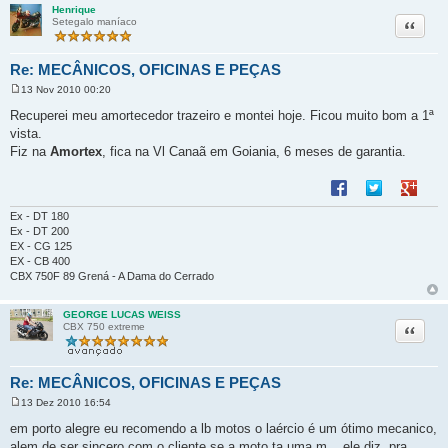
Henrique
Citação
Setegalo maníaco
Re: MECÂNICOS, OFICINAS E PEÇAS
13 Nov 2010 00:20
M
e
Recuperei meu amortecedor trazeiro e montei hoje. Ficou muito bom a 1ª
n
vista.
s
a
Fiz na
Amortex
, fica na Vl Canaã em Goiania, 6 meses de garantia.
g
e
Compartilhar no F
Compartilhar 
Compart
m
Ex - DT 180
Ex - DT 200
EX - CG 125
EX - CB 400
CBX 750F 89 Grená - A Dama do Cerrado
GEORGE LUCAS WEISS
Citação
CBX 750 extreme
Re: MECÂNICOS, OFICINAS E PEÇAS
13 Dez 2010 16:54
M
e
em porto alegre eu recomendo a lb motos o laércio é um ótimo mecanico,
n
alem de ser sincero com o cliente se a moto ta uma m... ele diz, pra
s