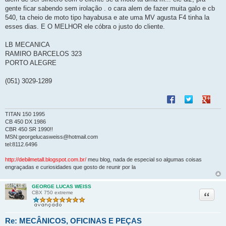
a
gente ficar sabendo sem irolação . o cara alem de fazer muita galo e cb
g
540, ta cheio de moto tipo hayabusa e ate uma MV agusta F4 tinha la
e
m
esses dias. E O MELHOR ele cóbra o justo do cliente.
LB MECANICA
RAMIRO BARCELOS 323
PORTO ALEGRE
(051) 3029-1289
Compartilhar no F
Compartilhar 
Compart
TITAN 150 1995
CB 450 DX 1986
CBR 450 SR 1990!!
MSN:georgelucasweiss@hotmail.com
tel:8112.6496
http://debilmetall.blogspot.com.br/
meu blog, nada de especial so algumas coisas
engraçadas e curiosidades que gosto de reunir por la
GEORGE LUCAS WEISS
Citação
CBX 750 extreme
Re: MECÂNICOS, OFICINAS E PEÇAS