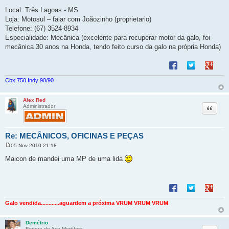
g
Local: Três Lagoas - MS
e
m
Loja: Motosul – falar com Joãozinho (proprietario)
Telefone: (67) 3524-8934
Especialidade: Mecânica (excelente para recuperar motor da galo, foi
mecânica 30 anos na Honda, tendo feito curso da galo na própria Honda)
Compartilhar no F
Compartilhar 
Compart
Cbx 750 Indy 90/90
Alex Red
Citação
Administrador
Re: MECÂNICOS, OFICINAS E PEÇAS
05 Nov 2010 21:18
M
e
Maicon de mandei uma MP de uma lida
n
s
a
g
Compartilhar no F
Compartilhar 
Compart
e
m
Galo vendida............aguardem a próxima VRUM VRUM VRUM
Demétrio
Espora de Aço Mortífera