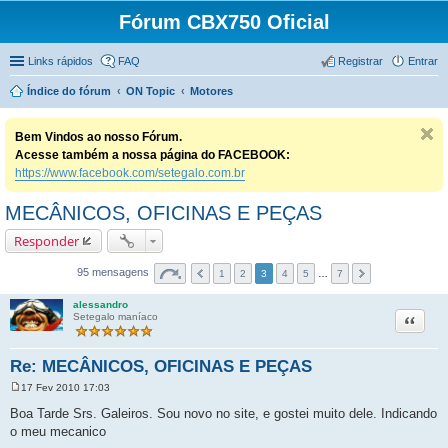
Fórum CBX750 Oficial
Links rápidos
FAQ
Registrar
Entrar
Índice do fórum
ON Topic
Motores
Bem Vindos ao nosso Fórum.
Acesse também a nossa página do FACEBOOK:
https://www.facebook.com/setegalo.com.br
MECÂNICOS, OFICINAS E PEÇAS
Responder
95 mensagens
1
2
3
4
5
…
7
alessandro
Citação
Setegalo maníaco
Re: MECÂNICOS, OFICINAS E PEÇAS
17 Fev 2010 17:03
M
e
Boa Tarde Srs. Galeiros. Sou novo no site, e gostei muito dele. Indicando
n
o meu mecanico
s
a