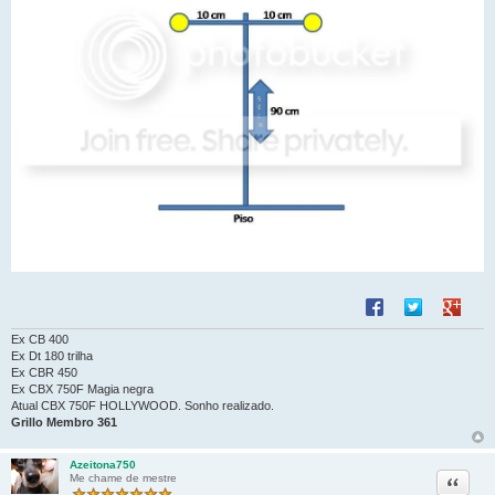
Compartilhar no F
Compartilhar 
Compart
Ex CB 400
Ex Dt 180 trilha
Ex CBR 450
Ex CBX 750F Magia negra
Atual CBX 750F HOLLYWOOD. Sonho realizado.
Grillo Membro 361
Azeitona750
Citação
Me chame de mestre