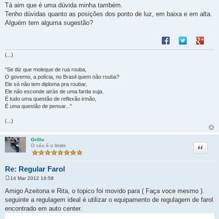
e
Tá aim que é uma dúvida minha também.
n
Tenho dúvidas quanto as posições dos ponto de luz, em baixa e em alta.
s
a
Alguém tem alguma sugestão?
g
e
Compartilhar no F
Compartilhar 
Compart
m
(...)
"Se diz que moleque de rua rouba,
O governo, a polícia, no Brasil quem não rouba?
Ele só não tem diploma pra roubar,
Ele não esconde atrás de uma farda suja.
É tudo uma questão de reflexão irmão,
É uma questão de pensar..."
(...)
Grillo
Citação
O céu é o limite
Re: Regular Farol
14 Mar 2012 19:58
M
e
Amigo Azeitona e Rita, o topico foi movido para ( Faça voce mesmo ).
n
seguinte a regulagem ideal é utilizar o equipamento de regulagem de farol
s
a
encontrado em auto center.
g
e