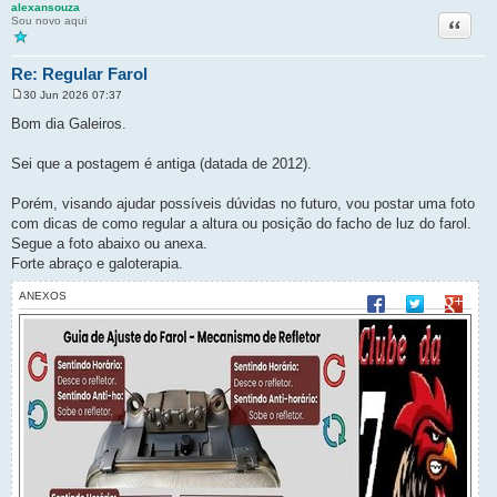
alexansouza
Citação
Sou novo aqui
Re: Regular Farol
30 Jun 2026 07:37
M
e
Bom dia Galeiros.
n
s
a
Sei que a postagem é antiga (datada de 2012).
g
e
m
Porém, visando ajudar possíveis dúvidas no futuro, vou postar uma foto
com dicas de como regular a altura ou posição do facho de luz do farol.
Segue a foto abaixo ou anexa.
Forte abraço e galoterapia.
ANEXOS
Compartilhar no F
Compartilhar 
Compart