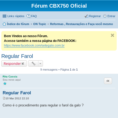
Fórum CBX750 Oficial
Links rápidos
FAQ
Registrar
Entrar
Índice do fórum
ON Topic
Reformas , Restaurações e Faça você mesmo
Bem Vindos ao nosso Fórum.
Acesse também a nossa página do FACEBOOK:
https://www.facebook.com/setegalo.com.br
Regular Farol
Responder
9 mensagens • Página
1
de
1
Rita Cassia
Citação
Sou novo aqui
Regular Farol
10 Mar 2012 22:10
M
e
Como é o procedimento para regular o farol da galo ?
n
s
a
g