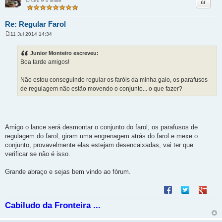
Citação
O céu é o limite
Re: Regular Farol
11 Jul 2014 14:34
M
e
n
Junior Monteiro escreveu:
s
Boa tarde amigos!
a
g
e
Não estou conseguindo regular os faróis da minha galo, os parafusos
m
de regulagem não estão movendo o conjunto... o que fazer?
Amigo o lance será desmontar o conjunto do farol, os parafusos de
regulagem do farol, giram uma engrenagem atrás do farol e mexe o
conjunto, provavelmente elas estejam desencaixadas, vai ter que
verificar se não é isso.
Grande abraço e sejas bem vindo ao fórum.
Compartilhar no F
Compartilhar 
Compart
Cabiludo da Fronteira ...