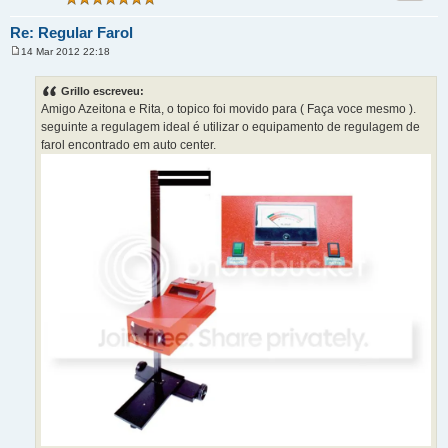
Re: Regular Farol
14 Mar 2012 22:18
M
e
n
Grillo escreveu:
s
Amigo Azeitona e Rita, o topico foi movido para ( Faça voce mesmo ).
a
g
seguinte a regulagem ideal é utilizar o equipamento de regulagem de
e
farol encontrado em auto center.
m