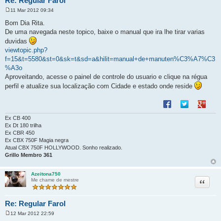
Re: Regular Farol
11 Mar 2012 09:34
M
e
Bom Dia Rita.
n
De uma navegada neste topico, baixe o manual que ira lhe tirar varias
s
a
duvidas
g
viewtopic.php?
e
m
f=15&t=5580&st=0&sk=t&sd=a&hilit=manual+de+manuten%C3%A7%C3
%A3o
Aproveitando, acesse o painel de controle do usuario e clique na régua
perfil e atualize sua localização com Cidade e estado onde reside
Compartilhar no F
Compartilhar 
Compart
Ex CB 400
Ex Dt 180 trilha
Ex CBR 450
Ex CBX 750F Magia negra
Atual CBX 750F HOLLYWOOD. Sonho realizado.
Grillo Membro 361
Azeitona750
Citação
Me chame de mestre
Re: Regular Farol
12 Mar 2012 22:59
M