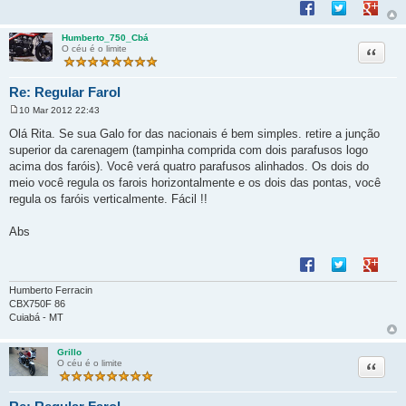
Compartilhar no F
Compartilhar 
Compart
e
m
Humberto_750_Cbá
Citação
O céu é o limite
Re: Regular Farol
10 Mar 2012 22:43
M
e
Olá Rita. Se sua Galo for das nacionais é bem simples. retire a junção
n
superior da carenagem (tampinha comprida com dois parafusos logo
s
a
acima dos faróis). Você verá quatro parafusos alinhados. Os dois do
g
meio você regula os farois horizontalmente e os dois das pontas, você
e
m
regula os faróis verticalmente. Fácil !!
Abs
Compartilhar no F
Compartilhar 
Compart
Humberto Ferracin
CBX750F 86
Cuiabá - MT
Grillo
Citação
O céu é o limite