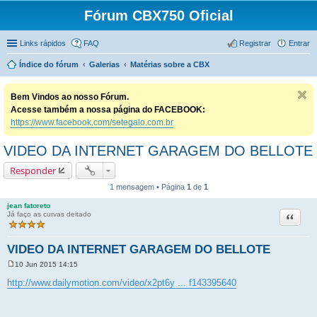
Fórum CBX750 Oficial
Links rápidos
FAQ
Registrar
Entrar
Índice do fórum
Galerias
Matérias sobre a CBX
Bem Vindos ao nosso Fórum.
Acesse também a nossa página do FACEBOOK:
https://www.facebook.com/setegalo.com.br
VIDEO DA INTERNET GARAGEM DO BELLOTE
Responder
1 mensagem • Página
1
de
1
jean fatoreto
Citação
Já faço as curvas deitado
VIDEO DA INTERNET GARAGEM DO BELLOTE
10 Jun 2015 14:15
M
e
http://www.dailymotion.com/video/x2pt6y ... f143395640
n
s
a
g