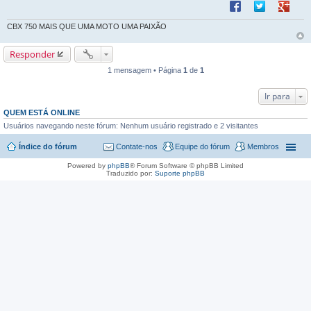
Compartilhar no F
Compartilhar 
Compart
e
m
CBX 750 MAIS QUE UMA MOTO UMA PAIXÃO
Responder
1 mensagem • Página
1
de
1
Ir para
QUEM ESTÁ ONLINE
Usuários navegando neste fórum: Nenhum usuário registrado e 2 visitantes
Índice do fórum
Contate-nos
Equipe do fórum
Membros
Powered by
phpBB
® Forum Software © phpBB Limited
Traduzido por:
Suporte phpBB