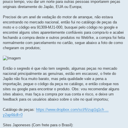
pouco tempo, vou dar um norte para outras pessoas importarem peças
e
m
originais diretamente do Japão, EUA ou Europa;
Precisei de um anel de vedação do motor de arranque, não estava
encontrando no mercado nacional, então fui no catálogo de peças da
moto e o código era 91309-MJ1-000, busquei pelo código no google e
encontrei alguns sites aparentemente confiáveis para compra-lo e acabei
fechando a compra deste e outros produtos no Web!ke, a compra foi feita
normalmente com parcelamento no cartão, segue abaixo a foto de como
chegaram os produtos;
Então o segredo é que não tem segredo, algumas peças no mercado
nacional principalmente as genuínas, estão em escassez, o frete do
Japão não fica muito barato, mas pela qualidade vale a pena a
importação, pegue o código da peça no catálogo, e então coloque nos
sites ou google para encontrar o produto. Obs: vou recomendar alguns
sites abaixo, mas faça a compra por sua conta e risco, e deixe um
feedback para os usuários abaixo sobre o site no qual importou;
Catálogo de peças:
https://www.dropbox.com/scl/fi/zup1q1ch ...
y2ap4&dl=0
Sites Japoneses (Com frete para o Brasil):