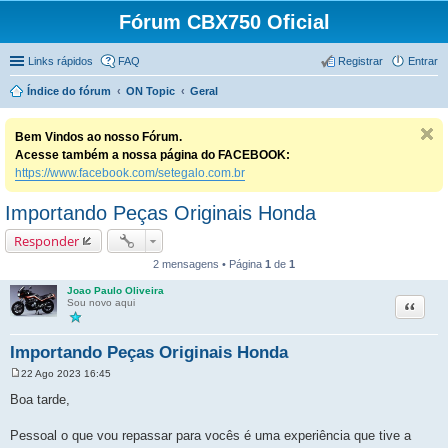
Fórum CBX750 Oficial
Links rápidos
FAQ
Registrar
Entrar
Índice do fórum
ON Topic
Geral
Bem Vindos ao nosso Fórum.
Acesse também a nossa página do FACEBOOK:
https://www.facebook.com/setegalo.com.br
Importando Peças Originais Honda
Responder
2 mensagens • Página
1
de
1
Joao Paulo Oliveira
Citação
Sou novo aqui
Importando Peças Originais Honda
22 Ago 2023 16:45
M
e
Boa tarde,
n
s
a
Pessoal o que vou repassar para vocês é uma experiência que tive a
g