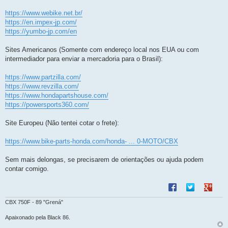
https://www.webike.net.br/
https://en.impex-jp.com/
https://yumbo-jp.com/en
Sites Americanos (Somente com endereço local nos EUA ou com
intermediador para enviar a mercadoria para o Brasil):
https://www.partzilla.com/
https://www.revzilla.com/
https://www.hondapartshouse.com/
https://powersports360.com/
Site Europeu (Não tentei cotar o frete):
https://www.bike-parts-honda.com/honda- ... 0-MOTO/CBX
Sem mais delongas, se precisarem de orientações ou ajuda podem
contar comigo.
Compartilhar no F
Compartilhar 
Compart
CBX 750F - 89 "Grená"
Apaixonado pela Black 86.