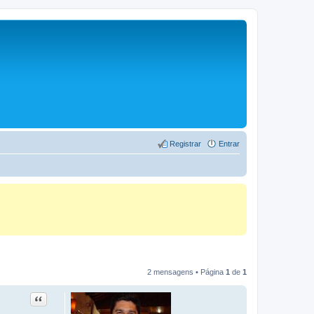
Registrar
Entrar
2 mensagens • Página
1
de
1
Citação