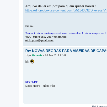
Arquivo da lei em pdf para quem quiser baixar !
https://dl.dropboxusercontent.com/u/51343532/Diverso
Cidão,
Sua moto daqui um tempo será uma moto velha. A minha sempre será
VIVO: 018-9 9817 2017 WhatsApp
elcio.ppta@gmail.com
Re: NOVAS REGRAS PARA VISEIRAS DE CAP
por
Rezende
»
04 Jan 2017 22:09
M
e
blz
n
s
a
g
e
m
REZENDE
Magia Negra – Nêga Véia
Exibir mensa