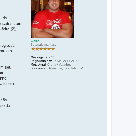
, do
apacetes com
feira (2),
Cidao
Setegalo maníaco
regra. A
trou em
Mensagens:
247
Registrado em:
25 Mai 2011 21:32
Moto Atual:
Grena / Varadero
com seu
Localização:
Paraguaçu Paulista, SP
ma
anho,
 lei era
ição
uso de