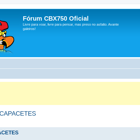
Fórum CBX750 Oficial
Livre para voar, livre para pensar, mas preso no asfalto. Avante
galeiros!
 CAPACETES
ACETES