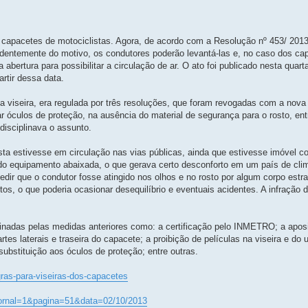
s capacetes de motociclistas. Agora, de acordo com a Resolução nº 453/ 2013
ndentemente do motivo, os condutores poderão levantá-las e, no caso dos c
rtura para possibilitar a circulação de ar. O ato foi publicado nesta quarta-
artir dessa data.
 viseira, era regulada por três resoluções, que foram revogadas com a nova 
zar óculos de proteção, na ausência do material de segurança para o rosto, en
disciplinava o assunto.
lista estivesse em circulação nas vias públicas, ainda que estivesse imóvel 
 do equipamento abaixada, o que gerava certo desconforto em um país de cli
dir que o condutor fosse atingido nos olhos e no rosto por algum corpo estr
, o que poderia ocasionar desequilíbrio e eventuais acidentes. A infração da
linadas pelas medidas anteriores como: a certificação pelo INMETRO; a apos
artes laterais e traseira do capacete; a proibição de películas na viseira e do 
substituição aos óculos de proteção; entre outras.
ras-para-viseiras-dos-capacetes
p?jornal=1&pagina=51&data=02/10/2013