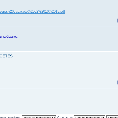
s/Viseira%20capacete%2002%2010%2013.pdf
 uma Classica
ACETES
gens anteriores:
Ordenar por