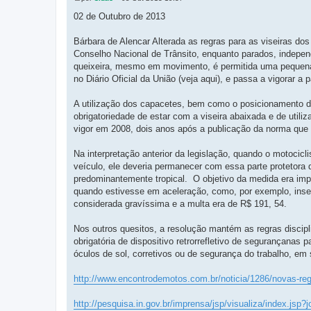
M
e
02 de Outubro de 2013
n
s
a
Bárbara de Alencar Alterada as regras para as viseiras do
g
Conselho Nacional de Trânsito, enquanto parados, indepe
e
m
queixeira, mesmo em movimento, é permitida uma pequena abe
no Diário Oficial da União (veja aqui), e passa a vigorar a p
A utilização dos capacetes, bem como o posicionamento da
obrigatoriedade de estar com a viseira abaixada e de utili
vigor em 2008, dois anos após a publicação da norma que 
Na interpretação anterior da legislação, quando o motocic
veículo, ele deveria permanecer com essa parte protetora
predominantemente tropical. O objetivo da medida era impe
quando estivesse em aceleração, como, por exemplo, insetos
considerada gravíssima e a multa era de R$ 191, 54.
Nos outros quesitos, a resolução mantém as regras discip
obrigatória de dispositivo retrorrefletivo de segurançanas p
óculos de sol, corretivos ou de segurança do trabalho, em 
http://www.encontrodemotos.com.br/noticia/1286/novas-reg
http://pesquisa.in.gov.br/imprensa/jsp/visualiza/index.js