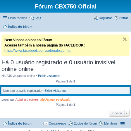
Fórum CBX750 Oficial
Links rápidos
FAQ
Registrar
Entrar
Índice do fórum
Bem Vindos ao nosso Fórum.
Acesse também a nossa página do FACEBOOK:
https://www.facebook.com/setegalo.com.br
Há 0 usuário registrado e 0 usuário invisível
online online
Há 236 visitantes online •
Exibir visitantes
Página
1
de
1
Nenhum usuário registrado •
Exibir visitantes
Legenda:
Administradores
,
Moderadores globais
Página
1
de
1
Ir para
Índice do fórum
Contate-nos
Equipe do fórum
Membros