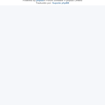
Powered by
phpBB
® Forum Software © phpBB Limited
Traduzido por:
Suporte phpBB