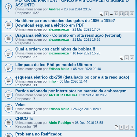
MOTOR DE PARTIDA / TÓPICO MAIS COMPLETO SOBRE O
ASSUNTO
Última mensagem por
Andree
«
20 Jun 2014 23:02
Respostas:
527
1
…
33
34
35
36
Há diferença nos chicotes das galos de 1986 a 1995?
Download esquema elétrico em PDF
Última mensagem por
alexansouza
«
21 Mar 2021 17:07
Diagrama elétrico - Colorido em alta resolução (vetorial)
Última mensagem por
alexansouza
«
21 Mar 2021 16:26
Respostas:
5
Qual a ordem dos cachimbos da bobina!!!
Última mensagem por
alexansouza
«
10 Fev 2021 15:26
Respostas:
27
1
2
Lâmpada de led Philips modelo Ultimon
Última mensagem por
Edison Mello
«
05 Mar 2020 20:40
esquema eletrico cbx750 (detalhado po cor e alta resolucao)
Última mensagem por
inho
«
05 Mar 2020 11:44
Respostas:
13
Partida acionada por interruptor no manete da embreagem
Última mensagem por
ARTHUR LIMEIRA
«
30 Set 2018 20:23
Respostas:
7
Velas
Última mensagem por
Edison Mello
«
25 Ago 2018 15:49
Respostas:
1
CHICOTE
Última mensagem por
Alnio Rodrigo
«
08 Dez 2016 18:58
Respostas:
30
1
2
3
Problema no Retificador.