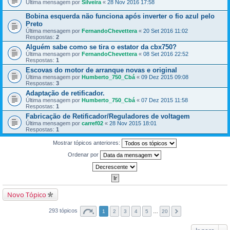
Última mensagem por
Silveira
«
28 Nov 2016 17:58
Bobina esquerda não funciona após inverter o fio azul pelo
Preto
Última mensagem por
FernandoChevettera
«
20 Set 2016 11:02
Respostas:
2
Alguém sabe como se tira o estator da cbx750?
Última mensagem por
FernandoChevettera
«
08 Set 2016 22:52
Respostas:
1
Escovas do motor de arranque novas e original
Última mensagem por
Humberto_750_Cbá
«
09 Dez 2015 09:08
Respostas:
3
Adaptação de retificador.
Última mensagem por
Humberto_750_Cbá
«
07 Dez 2015 11:58
Respostas:
1
Fabricação de Retificador/Reguladores de voltagem
Última mensagem por
carref02
«
28 Nov 2015 18:01
Respostas:
1
Mostrar tópicos anteriores:
Ordenar por
Novo Tópico
293 tópicos
1
2
3
4
5
…
20