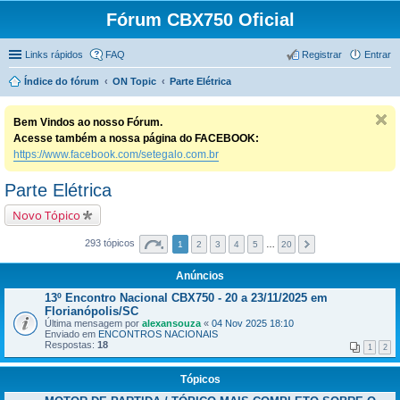
Fórum CBX750 Oficial
Links rápidos
FAQ
Registrar
Entrar
Índice do fórum
ON Topic
Parte Elétrica
Bem Vindos ao nosso Fórum.
Acesse também a nossa página do FACEBOOK:
https://www.facebook.com/setegalo.com.br
Parte Elétrica
Novo Tópico
293 tópicos
1
2
3
4
5
…
20
Anúncios
13º Encontro Nacional CBX750 - 20 a 23/11/2025 em
Florianópolis/SC
Última mensagem por
alexansouza
«
04 Nov 2025 18:10
Enviado em
ENCONTROS NACIONAIS
Respostas:
18
1
2
Tópicos