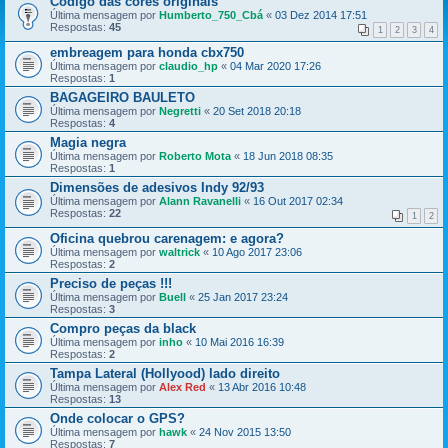
Código das cores originais
Última mensagem por
Humberto_750_Cbá
«
03 Dez 2014 17:51
Respostas:
45
1
2
3
4
embreagem para honda cbx750
Última mensagem por
claudio_hp
«
04 Mar 2020 17:26
Respostas:
1
BAGAGEIRO BAULETO
Última mensagem por
Negretti
«
20 Set 2018 20:18
Respostas:
4
Magia negra
Última mensagem por
Roberto Mota
«
18 Jun 2018 08:35
Respostas:
1
Dimensões de adesivos Indy 92/93
Última mensagem por
Alann Ravanelli
«
16 Out 2017 02:34
Respostas:
22
1
2
Oficina quebrou carenagem: e agora?
Última mensagem por
waltrick
«
10 Ago 2017 23:06
Respostas:
2
Preciso de peças !!!
Última mensagem por
Buell
«
25 Jan 2017 23:24
Respostas:
3
Compro peças da black
Última mensagem por
inho
«
10 Mai 2016 16:39
Respostas:
2
Tampa Lateral (Hollyood) lado direito
Última mensagem por
Alex Red
«
13 Abr 2016 10:48
Respostas:
13
Onde colocar o GPS?
Última mensagem por
hawk
«
24 Nov 2015 13:50
Respostas:
7