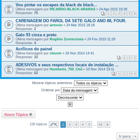
Vou pintar os escapes da black de black...
Última mensagem por
RICARDO-BLACK-ARARAS
«
24 Ago 2015 18:39
Respostas:
75
1
2
3
4
5
6
CARENAGEM DO FAROL DA SETE GALO ANO 88, FOUR.
Última mensagem por
antonio
«
24 Mar 2015 18:18
Respostas:
2
Galo 93 cinza e preto
Última mensagem por
Rogério Zootecnista
«
24 Fev 2015 11:29
Respostas:
4
Acrílicos do painel
Última mensagem por
cleuver
«
26 Nov 2014 14:41
Respostas:
32
1
2
3
ADESIVOS e seus respectivos locais de instalação ...
Última mensagem por
Humberto_750_Cbá
«
10 Nov 2014 19:11
Respostas:
52
1
2
3
4
Mostrar tópicos anteriores:
Ordenar por
Novo Tópico
235 tópicos
1
2
3
4
5
…
16
Ir para