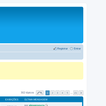
Registrar
Entrar
302 tópicos
1
2
3
4
5
…
21
EXIBIÇÕES
ÚLTIMA MENSAGEM
por
alexansouza