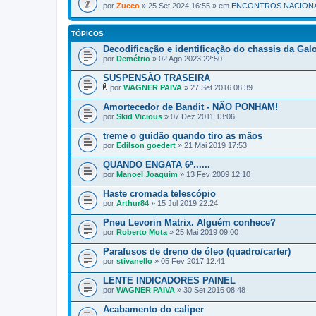
por
Zucco
» 25 Set 2024 16:55 » em
ENCONTROS NACIONA
TÓPICOS
Decodificação e identificação do chassis da Gal
por
Demétrio
» 02 Ago 2023 22:50
SUSPENSÃO TRASEIRA
por
WAGNER PAIVA
» 27 Set 2016 08:39
A
n
Amortecedor de Bandit - NÃO PONHAM!
e
por
Skid Vicious
» 07 Dez 2011 13:06
x
o
treme o guidão quando tiro as mãos
(
por
s
Edilson goedert
» 21 Mai 2019 17:53
)
QUANDO ENGATA 6ª......
por
Manoel Joaquim
» 13 Fev 2009 12:10
Haste cromada telescópio
por
Arthur84
» 15 Jul 2019 22:24
Pneu Levorin Matrix. Alguém conhece?
por
Roberto Mota
» 25 Mai 2019 09:00
Parafusos de dreno de óleo (quadro/carter)
por
stivanello
» 05 Fev 2017 12:41
LENTE INDICADORES PAINEL
por
WAGNER PAIVA
» 30 Set 2016 08:48
Acabamento do caliper