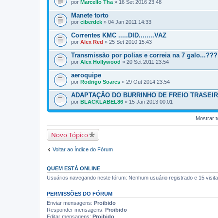
por
Marcello Tha
» 16 Set 2016 23:48
Manete torto
por
ciberdek
» 04 Jan 2011 14:33
Correntes KMC .....DID........VAZ
por
Alex Red
» 25 Set 2010 15:43
Transmissão por polias e correia na 7 galo...???!
por
Alex Hollywood
» 20 Set 2011 23:54
aeroquipe
por
Rodrigo Soares
» 29 Out 2014 23:54
ADAPTAÇÃO DO BURRINHO DE FREIO TRASEI
por
BLACKLABEL86
» 15 Jan 2013 00:01
Mostrar t
Novo Tópico
Voltar ao Índice do Fórum
QUEM ESTÁ ONLINE
Usuários navegando neste fórum: Nenhum usuário registrado e 15 visit
PERMISSÕES DO FÓRUM
Enviar mensagens:
Proibido
Responder mensagens:
Proibido
Editar mensagens:
Proibido