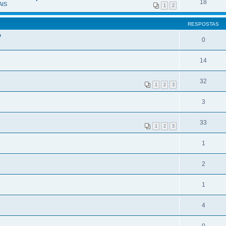
18
IS
1
2
RESPOSTAS
o
0
14
32
1
2
3
3
33
1
2
3
1
2
1
4