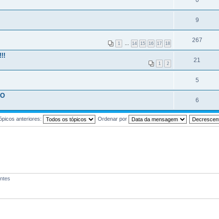
0
9
267
1
…
14
15
16
17
18
!!
21
1
2
5
RO
6
ópicos anteriores:
Ordenar por
antes