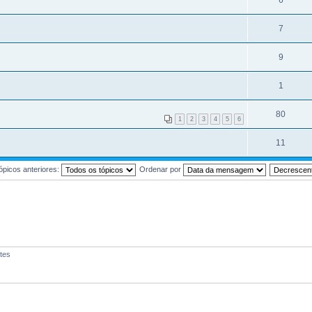
6
7
9
1
80
1
2
3
4
5
6
11
ópicos anteriores:
Ordenar por
tes