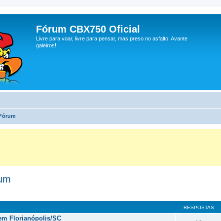
Fórum CBX750 Oficial
Livre para voar, livre para pensar, mas preso no asfalto. Avante
galeiros!
 Fórum
rum
RESPOSTAS
 em Florianópolis/SC