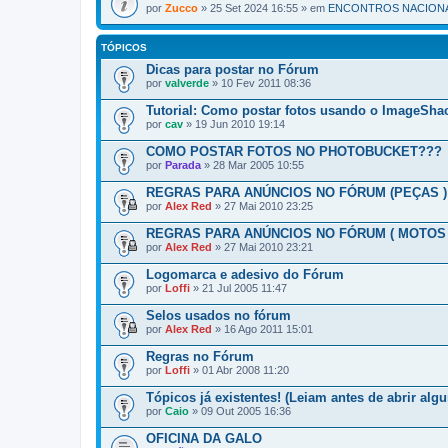
por
Zucco
» 25 Set 2024 16:55 » em
ENCONTROS NACIONA
TÓPICOS
Dicas para postar no Fórum
por
valverde
» 10 Fev 2011 08:36
Tutorial: Como postar fotos usando o ImageSha
por
cav
» 19 Jun 2010 19:14
COMO POSTAR FOTOS NO PHOTOBUCKET???
por
Parada
» 28 Mar 2005 10:55
REGRAS PARA ANÚNCIOS NO FÓRUM (PEÇAS )
por
Alex Red
» 27 Mai 2010 23:25
REGRAS PARA ANÚNCIOS NO FÓRUM ( MOTOS 
por
Alex Red
» 27 Mai 2010 23:21
Logomarca e adesivo do Fórum
por
Loffi
» 21 Jul 2005 11:47
Selos usados no fórum
por
Alex Red
» 16 Ago 2011 15:01
Regras no Fórum
por
Loffi
» 01 Abr 2008 11:20
Tópicos já existentes! (Leiam antes de abrir algu
por
Caio
» 09 Out 2005 16:36
OFICINA DA GALO