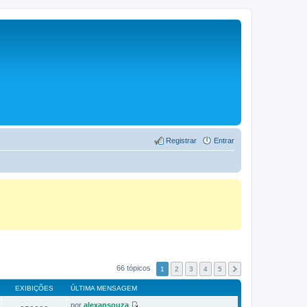
Registrar
Entrar
66 tópicos
1
2
3
4
5
EXIBIÇÕES
ÚLTIMA MENSAGEM
por
alexansouza