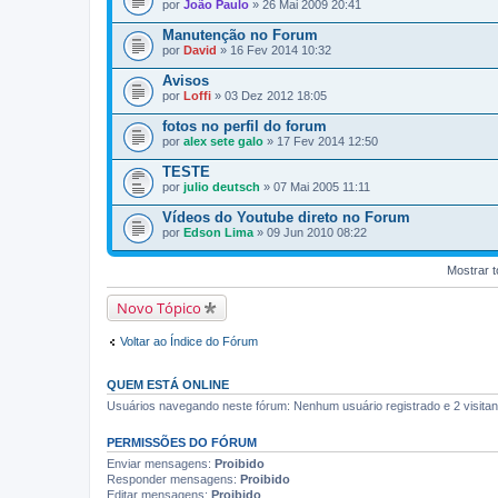
por
João Paulo
» 26 Mai 2009 20:41
Manutenção no Forum
por
David
» 16 Fev 2014 10:32
Avisos
por
Loffi
» 03 Dez 2012 18:05
fotos no perfil do forum
por
alex sete galo
» 17 Fev 2014 12:50
TESTE
por
julio deutsch
» 07 Mai 2005 11:11
Vídeos do Youtube direto no Forum
por
Edson Lima
» 09 Jun 2010 08:22
Mostrar t
Novo Tópico
Voltar ao Índice do Fórum
QUEM ESTÁ ONLINE
Usuários navegando neste fórum: Nenhum usuário registrado e 2 visitan
PERMISSÕES DO FÓRUM
Enviar mensagens:
Proibido
Responder mensagens:
Proibido
Editar mensagens:
Proibido