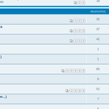
18
IS
1
2
RESPOSTAS
32
1
2
3
ck
37
1
2
3
41
1
2
3
1
)
1
65
1
2
3
4
5
0
51
1
2
3
4
m...)
7