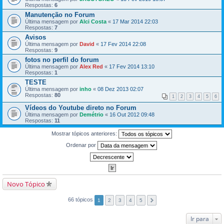
Respostas:
6
Manutenção no Forum
Última mensagem por
Alci Costa
«
17 Mar 2014 22:03
Respostas:
7
Avisos
Última mensagem por
David
«
17 Fev 2014 22:08
Respostas:
9
fotos no perfil do forum
Última mensagem por
Alex Red
«
17 Fev 2014 13:10
Respostas:
1
TESTE
Última mensagem por
inho
«
08 Dez 2013 02:07
Respostas:
80
1
2
3
4
5
6
Vídeos do Youtube direto no Forum
Última mensagem por
Demétrio
«
16 Out 2012 09:48
Respostas:
11
Mostrar tópicos anteriores:
Ordenar por
Novo Tópico
66 tópicos
1
2
3
4
5
Ir para