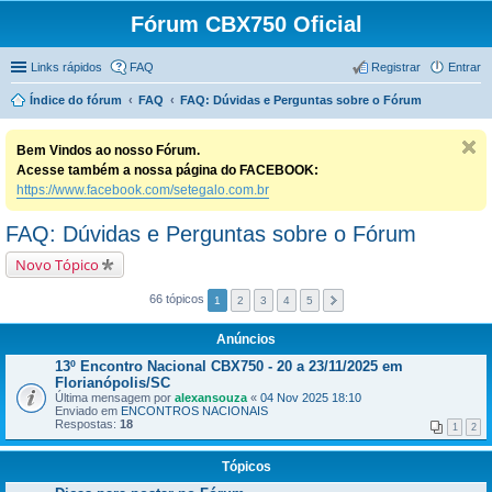
Fórum CBX750 Oficial
Links rápidos
FAQ
Registrar
Entrar
Índice do fórum
FAQ
FAQ: Dúvidas e Perguntas sobre o Fórum
Bem Vindos ao nosso Fórum.
Acesse também a nossa página do FACEBOOK:
https://www.facebook.com/setegalo.com.br
FAQ: Dúvidas e Perguntas sobre o Fórum
Novo Tópico
66 tópicos
1
2
3
4
5
Anúncios
13º Encontro Nacional CBX750 - 20 a 23/11/2025 em
Florianópolis/SC
Última mensagem por
alexansouza
«
04 Nov 2025 18:10
Enviado em
ENCONTROS NACIONAIS
Respostas:
18
1
2
Tópicos