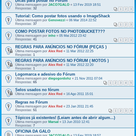
Dicas para postar no Fórum
Última mensagem por
JACO7GALO
«
13 Fev 2019 18:51
Respostas:
32
1
2
3
Tutorial: Como postar fotos usando o ImageShack
Última mensagem por
Genovezzi
«
06 Mar 2014 22:52
Respostas:
37
1
2
3
COMO POSTAR FOTOS NO PHOTOBUCKET???
Última mensagem por
inho
«
05 Mai 2012 23:42
Respostas:
41
1
2
3
REGRAS PARA ANÚNCIOS NO FÓRUM (PEÇAS )
Última mensagem por
Alex Red
«
11 Mar 2012 22:25
Respostas:
1
REGRAS PARA ANÚNCIOS NO FÓRUM ( MOTOS )
Última mensagem por
Alex Red
«
11 Mar 2012 22:20
Respostas:
1
Logomarca e adesivo do Fórum
Última mensagem por
diegogordohz
«
21 Nov 2011 07:04
Respostas:
65
1
2
3
4
5
Selos usados no fórum
Última mensagem por
Alex Red
«
16 Ago 2011 15:01
Regras no Fórum
Última mensagem por
Alex Red
«
23 Jan 2011 21:45
Respostas:
51
1
2
3
4
Tópicos já existentes! (Leiam antes de abrir algum...)
Última mensagem por
Marsal
«
13 Jun 2010 12:41
Respostas:
7
OFICINA DA GALO
Última mensagem por
JACO7GALO
«
13 Fev 2019 18:57