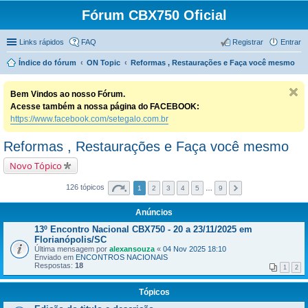
Fórum CBX750 Oficial
Links rápidos
FAQ
Registrar
Entrar
Índice do fórum
ON Topic
Reformas , Restaurações e Faça você mesmo
Bem Vindos ao nosso Fórum.
Acesse também a nossa página do FACEBOOK:
https://www.facebook.com/setegalo.com.br
Reformas , Restaurações e Faça você mesmo
Novo Tópico
126 tópicos
1
2
3
4
5
…
9
Anúncios
13º Encontro Nacional CBX750 - 20 a 23/11/2025 em
Florianópolis/SC
Última mensagem por
alexansouza
«
04 Nov 2025 18:10
Enviado em
ENCONTROS NACIONAIS
Respostas:
18
1
2
Tópicos