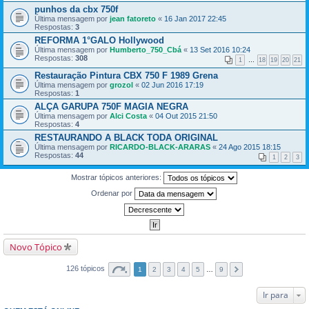
punhos da cbx 750f
Última mensagem por
jean fatoreto
«
16 Jan 2017 22:45
Respostas:
3
REFORMA 1°GALO Hollywood
Última mensagem por
Humberto_750_Cbá
«
13 Set 2016 10:24
Respostas:
308
1
…
18
19
20
21
Restauração Pintura CBX 750 F 1989 Grena
Última mensagem por
grozol
«
02 Jun 2016 17:19
Respostas:
1
ALÇA GARUPA 750F MAGIA NEGRA
Última mensagem por
Alci Costa
«
04 Out 2015 21:50
Respostas:
4
RESTAURANDO A BLACK TODA ORIGINAL
Última mensagem por
RICARDO-BLACK-ARARAS
«
24 Ago 2015 18:15
Respostas:
44
1
2
3
Mostrar tópicos anteriores:
Ordenar por
Novo Tópico
126 tópicos
1
2
3
4
5
…
9
Ir para