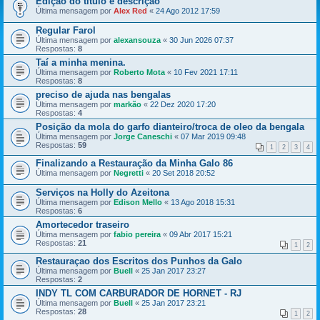
Edição do titulo e descrição
Última mensagem por
Alex Red
«
24 Ago 2012 17:59
Regular Farol
Última mensagem por
alexansouza
«
30 Jun 2026 07:37
Respostas:
8
Taí a minha menina.
Última mensagem por
Roberto Mota
«
10 Fev 2021 17:11
Respostas:
8
preciso de ajuda nas bengalas
Última mensagem por
markão
«
22 Dez 2020 17:20
Respostas:
4
Posição da mola do garfo dianteiro/troca de oleo da bengala
Última mensagem por
Jorge Caneschi
«
07 Mar 2019 09:48
Respostas:
59
1
2
3
4
Finalizando a Restauração da Minha Galo 86
Última mensagem por
Negretti
«
20 Set 2018 20:52
Serviços na Holly do Azeitona
Última mensagem por
Edison Mello
«
13 Ago 2018 15:31
Respostas:
6
Amortecedor traseiro
Última mensagem por
fabio pereira
«
09 Abr 2017 15:21
Respostas:
21
1
2
Restauraçao dos Escritos dos Punhos da Galo
Última mensagem por
Buell
«
25 Jan 2017 23:27
Respostas:
2
INDY TL COM CARBURADOR DE HORNET - RJ
Última mensagem por
Buell
«
25 Jan 2017 23:21
Respostas:
28
1
2