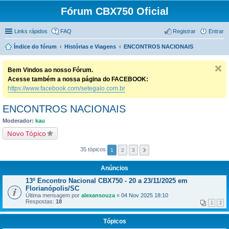
Fórum CBX750 Oficial
Links rápidos
FAQ
Registrar
Entrar
Índice do fórum
Histórias e Viagens
ENCONTROS NACIONAIS
Bem Vindos ao nosso Fórum.
Acesse também a nossa página do FACEBOOK:
https://www.facebook.com/setegalo.com.br
ENCONTROS NACIONAIS
Moderador:
kau
Novo Tópico
35 tópicos
1
2
3
Anúncios
13º Encontro Nacional CBX750 - 20 a 23/11/2025 em
Florianópolis/SC
Última mensagem por
alexansouza
«
04 Nov 2025 18:10
Respostas:
18
1
2
Tópicos