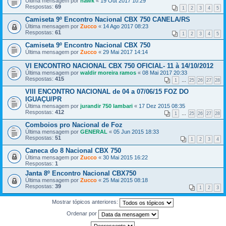
Última mensagem por
hawk
«
19 Out 2017 10:29
Respostas:
69
1
2
3
4
5
Camiseta 9º Encontro Nacional CBX 750 CANELA/RS
Última mensagem por
Zucco
«
14 Ago 2017 08:23
Respostas:
61
1
2
3
4
5
Camiseta 9º Encontro Nacional CBX 750
Última mensagem por
Zucco
«
29 Mai 2017 14:14
VI ENCONTRO NACIONAL CBX 750 OFICIAL- 11 à 14/10/2012
Última mensagem por
waldir moreira ramos
«
08 Mai 2017 20:33
Respostas:
415
1
…
25
26
27
28
VIII ENCONTRO NACIONAL de 04 a 07/06/15 FOZ DO
IGUAÇU/PR
Última mensagem por
jurandir 750 lambari
«
17 Dez 2015 08:35
Respostas:
412
1
…
25
26
27
28
Comboios pro Nacional de Foz
Última mensagem por
GENERAL
«
05 Jun 2015 18:33
Respostas:
51
1
2
3
4
Caneca do 8 Nacional CBX 750
Última mensagem por
Zucco
«
30 Mai 2015 16:22
Respostas:
1
Janta 8º Encontro Nacional CBX750
Última mensagem por
Zucco
«
25 Mai 2015 08:18
Respostas:
39
1
2
3
Mostrar tópicos anteriores:
Ordenar por