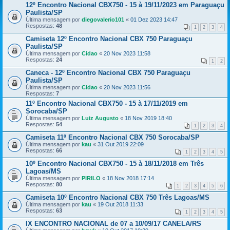
12º Encontro Nacional CBX750 - 15 à 19/11/2023 em Paraguaçu
Paulista/SP
Última mensagem por
diegovalerio101
«
01 Dez 2023 14:47
Respostas:
48
1
2
3
4
Camiseta 12º Encontro Nacional CBX 750 Paraguaçu
Paulista/SP
Última mensagem por
Cidao
«
20 Nov 2023 11:58
Respostas:
24
1
2
Caneca - 12º Encontro Nacional CBX 750 Paraguaçu
Paulista/SP
Última mensagem por
Cidao
«
20 Nov 2023 11:56
Respostas:
7
11º Encontro Nacional CBX750 - 15 à 17/11/2019 em
Sorocaba/SP
Última mensagem por
Luiz Augusto
«
18 Nov 2019 18:40
Respostas:
54
1
2
3
4
Camiseta 11º Encontro Nacional CBX 750 Sorocaba/SP
Última mensagem por
kau
«
31 Out 2019 22:09
Respostas:
66
1
2
3
4
5
10º Encontro Nacional CBX750 - 15 à 18/11/2018 em Três
Lagoas/MS
Última mensagem por
PIRILO
«
18 Nov 2018 17:14
Respostas:
80
1
2
3
4
5
6
Camiseta 10º Encontro Nacional CBX 750 Três Lagoas/MS
Última mensagem por
kau
«
19 Out 2018 11:33
Respostas:
63
1
2
3
4
5
IX ENCONTRO NACIONAL de 07 a 10/09/17 CANELA/RS