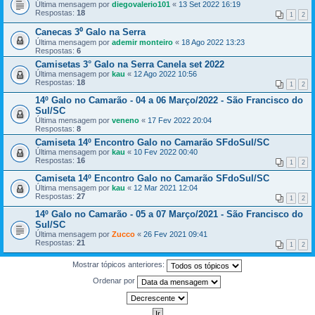
Última mensagem por
diegovalerio101
«
13 Set 2022 16:19
Respostas:
18
1
2
Canecas 3⁰ Galo na Serra
Última mensagem por
ademir monteiro
«
18 Ago 2022 13:23
Respostas:
6
Camisetas 3° Galo na Serra Canela set 2022
Última mensagem por
kau
«
12 Ago 2022 10:56
Respostas:
18
1
2
14º Galo no Camarão - 04 a 06 Março/2022 - São Francisco do
Sul/SC
Última mensagem por
veneno
«
17 Fev 2022 20:04
Respostas:
8
Camiseta 14º Encontro Galo no Camarão SFdoSul/SC
Última mensagem por
kau
«
10 Fev 2022 00:40
Respostas:
16
1
2
Camiseta 14º Encontro Galo no Camarão SFdoSul/SC
Última mensagem por
kau
«
12 Mar 2021 12:04
Respostas:
27
1
2
14º Galo no Camarão - 05 a 07 Março/2021 - São Francisco do
Sul/SC
Última mensagem por
Zucco
«
26 Fev 2021 09:41
Respostas:
21
1
2
Mostrar tópicos anteriores:
Ordenar por