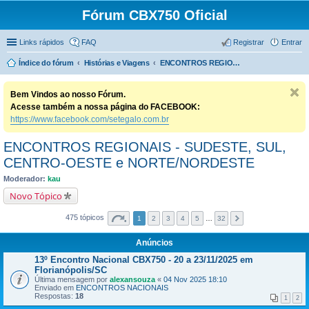
Fórum CBX750 Oficial
Links rápidos
FAQ
Registrar
Entrar
Índice do fórum
Histórias e Viagens
ENCONTROS REGIONAIS - SUDESTE, SUL, CENTRO-OESTE e NORTE/NORDESTE
Bem Vindos ao nosso Fórum.
Acesse também a nossa página do FACEBOOK:
https://www.facebook.com/setegalo.com.br
ENCONTROS REGIONAIS - SUDESTE, SUL,
CENTRO-OESTE e NORTE/NORDESTE
Moderador:
kau
Novo Tópico
475 tópicos
1
2
3
4
5
…
32
Anúncios
13º Encontro Nacional CBX750 - 20 a 23/11/2025 em
Florianópolis/SC
Última mensagem por
alexansouza
«
04 Nov 2025 18:10
Enviado em
ENCONTROS NACIONAIS
Respostas:
18
1
2