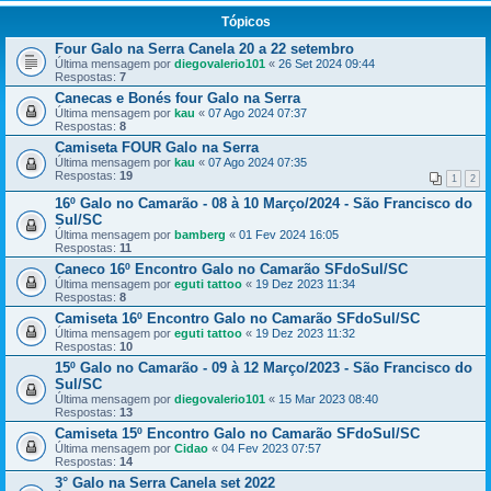
Tópicos
Four Galo na Serra Canela 20 a 22 setembro
Última mensagem por
diegovalerio101
«
26 Set 2024 09:44
Respostas:
7
Canecas e Bonés four Galo na Serra
Última mensagem por
kau
«
07 Ago 2024 07:37
Respostas:
8
Camiseta FOUR Galo na Serra
Última mensagem por
kau
«
07 Ago 2024 07:35
Respostas:
19
1
2
16º Galo no Camarão - 08 à 10 Março/2024 - São Francisco do
Sul/SC
Última mensagem por
bamberg
«
01 Fev 2024 16:05
Respostas:
11
Caneco 16º Encontro Galo no Camarão SFdoSul/SC
Última mensagem por
eguti tattoo
«
19 Dez 2023 11:34
Respostas:
8
Camiseta 16º Encontro Galo no Camarão SFdoSul/SC
Última mensagem por
eguti tattoo
«
19 Dez 2023 11:32
Respostas:
10
15º Galo no Camarão - 09 à 12 Março/2023 - São Francisco do
Sul/SC
Última mensagem por
diegovalerio101
«
15 Mar 2023 08:40
Respostas:
13
Camiseta 15º Encontro Galo no Camarão SFdoSul/SC
Última mensagem por
Cidao
«
04 Fev 2023 07:57
Respostas:
14
3° Galo na Serra Canela set 2022