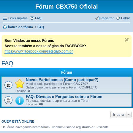
Fórum CBX750 Oficial
Links rápidos
FAQ
Registrar
Entrar
Índice do fórum
FAQ
Bem Vindos ao nosso Fórum.
Acesse também a nossa página do FACEBOOK:
https://www.facebook.com/setegalo.com.br
FAQ
Fórum
Novos Participantes (Como participar?)
Você deseja participar do Fórum CBX 750?
Saiba como participar e ver o Fórum COMPLETO.
Tópicos:
8
FAQ: Dúvidas e Perguntas sobre o Fórum
Tire suas dúvidas e aprenda a usar o Fórum
Tópicos:
66
Ir para
QUEM ESTÁ ONLINE
Usuários navegando neste fórum: Nenhum usuário registrado e 1 visitante