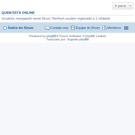
Ir para
QUEM ESTÁ ONLINE
Usuários navegando neste fórum: Nenhum usuário registrado e 1 visitante
Índice do fórum
Contate-nos
Equipe do fórum
Membros
Powered by
phpBB
® Forum Software © phpBB Limited
Traduzido por:
Suporte phpBB