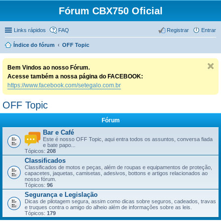
Fórum CBX750 Oficial
Links rápidos
FAQ
Registrar
Entrar
Índice do fórum
OFF Topic
Bem Vindos ao nosso Fórum.
Acesse também a nossa página do FACEBOOK:
https://www.facebook.com/setegalo.com.br
OFF Topic
Fórum
Bar e Café
Este é nosso OFF Topic, aqui entra todos os assuntos, conversa fiada
e bate papo...
Tópicos:
208
Classificados
Classificados de motos e peças, além de roupas e equipamentos de proteção,
capacetes, jaquetas, camisetas, adesivos, bottons e artigos relacionados ao
nosso fórum.
Tópicos:
96
Segurança e Legislação
Dicas de pilotagem segura, assim como dicas sobre seguros, cadeados, travas
e truques contra o amigo do alheio além de informações sobre as leis.
Tópicos:
179