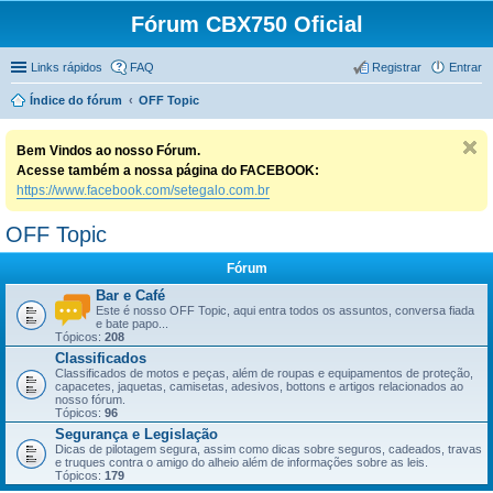
Fórum CBX750 Oficial
Links rápidos
FAQ
Registrar
Entrar
Índice do fórum
OFF Topic
Bem Vindos ao nosso Fórum.
Acesse também a nossa página do FACEBOOK:
https://www.facebook.com/setegalo.com.br
OFF Topic
Fórum
Bar e Café
Este é nosso OFF Topic, aqui entra todos os assuntos, conversa fiada
e bate papo...
Tópicos:
208
Classificados
Classificados de motos e peças, além de roupas e equipamentos de proteção,
capacetes, jaquetas, camisetas, adesivos, bottons e artigos relacionados ao
nosso fórum.
Tópicos:
96
Segurança e Legislação
Dicas de pilotagem segura, assim como dicas sobre seguros, cadeados, travas
e truques contra o amigo do alheio além de informações sobre as leis.
Tópicos:
179