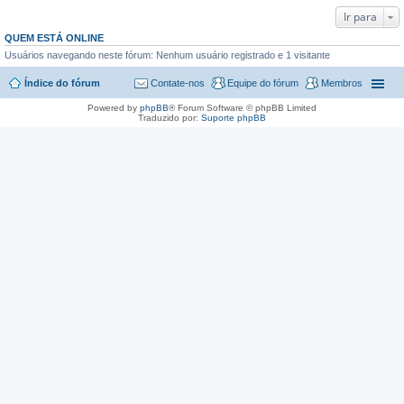
Ir para
QUEM ESTÁ ONLINE
Usuários navegando neste fórum: Nenhum usuário registrado e 1 visitante
Índice do fórum
Contate-nos
Equipe do fórum
Membros
Powered by
phpBB
® Forum Software © phpBB Limited
Traduzido por:
Suporte phpBB