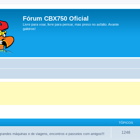
Fórum CBX750 Oficial
Livre para voar, livre para pensar, mas preso no asfalto. Avante
galeiros!
TÓPICOS
1248
grandes máquinas e de viagens, encontros e passeios com amigos!!!