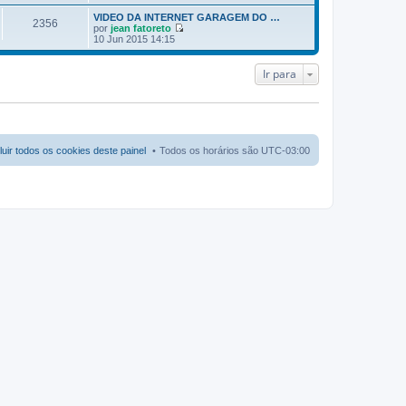
e
r
VIDEO DA INTERNET GARAGEM DO …
2356
ú
por
jean fatoreto
l
V
10 Jun 2015 14:15
t
e
i
r
m
ú
Ir para
a
l
m
t
e
i
n
m
s
a
a
m
g
e
luir todos os cookies deste painel
Todos os horários são
UTC-03:00
e
n
m
s
a
g
e
m