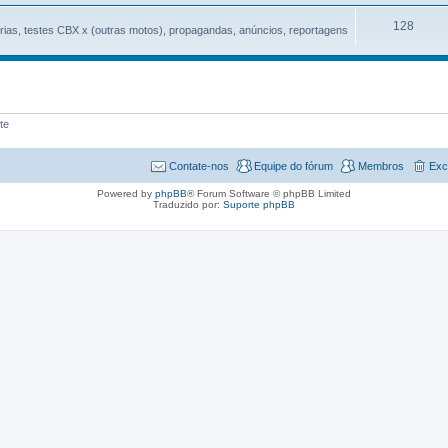
128
rias, testes CBX x (outras motos), propagandas, anúncios, reportagens
te
Contate-nos
Equipe do fórum
Membros
Exc
Powered by
phpBB
® Forum Software © phpBB Limited
Traduzido por:
Suporte phpBB