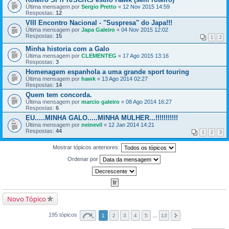
Última mensagem por
Sergio Pretto
«
12 Nov 2015 14:59
Respostas:
12
VIII Encontro Nacional - "Suspresa" do Japa!!!
Última mensagem por
Japa Galeiro
«
04 Nov 2015 12:02
Respostas:
15
1
2
Minha historia com a Galo
Última mensagem por
CLEMENTEG
«
17 Ago 2015 13:16
Respostas:
3
Homenagem espanhola a uma grande sport touring
Última mensagem por
hawk
«
13 Ago 2014 02:27
Respostas:
14
Quem tem concorda.
Última mensagem por
marcio galeiro
«
08 Ago 2014 16:27
Respostas:
6
EU.....MINHA GALO.....MINHA MULHER...!!!!!!!!!!!
Última mensagem por
neinevil
«
12 Jan 2014 14:21
Respostas:
44
1
2
3
Mostrar tópicos anteriores:
Ordenar por
Novo Tópico
195 tópicos
1
2
3
4
5
…
13