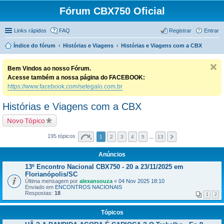
Fórum CBX750 Oficial
Links rápidos
FAQ
Registrar
Entrar
Índice do fórum
Histórias e Viagens
Histórias e Viagens com a CBX
Bem Vindos ao nosso Fórum.
Acesse também a nossa página do FACEBOOK:
https://www.facebook.com/setegalo.com.br
Histórias e Viagens com a CBX
Novo Tópico
195 tópicos
1
2
3
4
5
…
13
Anúncios
13º Encontro Nacional CBX750 - 20 a 23/11/2025 em
Florianópolis/SC
Última mensagem por
alexansouza
«
04 Nov 2025 18:10
Enviado em
ENCONTROS NACIONAIS
Respostas:
18
1
2
Tópicos