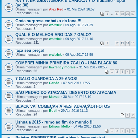
HÃ ? A BANDIDA AGORA É CARIOCA ? O Trabalho - Ep.9
(pg.30)
Última mensagem por
Alex Red
«
01 Mai 2024 16:57
Respostas:
596
1
…
37
38
39
40
Grata surpresa embaixo da lona!!!!
Última mensagem por
waltrick
«
09 Ago 2017 21:39
Respostas:
8
QUAL É O MELHOR ANO DAS 7 GALO?
Última mensagem por
waltrick
«
09 Ago 2017 14:16
Respostas:
211
1
…
12
13
14
15
faça seu preço!
Última mensagem por
waltrick
«
09 Ago 2017 13:59
COMPREI MINHA PRIMEIRA 7GALO - UMA BLACK 86
Última mensagem por
lawrency morais
«
31 Mai 2017 00:55
Respostas:
66
1
2
3
4
5
7 GALO GUARDADA A 29 ANOS!
Última mensagem por
Carlão
«
07 Mai 2017 17:27
Respostas:
2
SÃO PEDRO DO ATACAMA -DESERTO DO ATACAMA
Última mensagem por
Marsal
«
30 Mar 2017 16:10
Respostas:
4
BLACK VAI COMEÇAR A RESTAURAÇÃO! FOTOS
Última mensagem por
Buell
«
29 Abr 2016 11:13
Respostas:
24
1
2
Ushuaia 2015 - rumo ao fim do mundo !!!
Última mensagem por
Edison Mello
«
04 Abr 2016 12:50
Respostas:
64
1
2
3
4
5
Roteiro SP/PR/SC/RS estilo Hawk (sem roteiro)