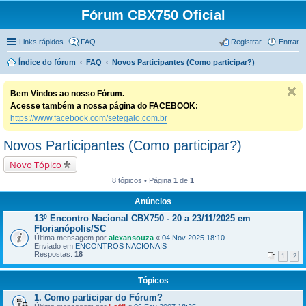
Fórum CBX750 Oficial
Links rápidos
FAQ
Registrar
Entrar
Índice do fórum
FAQ
Novos Participantes (Como participar?)
Bem Vindos ao nosso Fórum.
Acesse também a nossa página do FACEBOOK:
https://www.facebook.com/setegalo.com.br
Novos Participantes (Como participar?)
Novo Tópico
8 tópicos • Página
1
de
1
Anúncios
13º Encontro Nacional CBX750 - 20 a 23/11/2025 em
Florianópolis/SC
Última mensagem por
alexansouza
«
04 Nov 2025 18:10
Enviado em
ENCONTROS NACIONAIS
Respostas:
18
1
2
Tópicos
1. Como participar do Fórum?