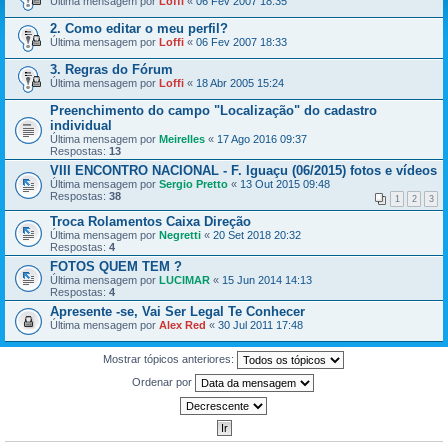
Última mensagem por
Loffi
«
06 Fev 2007 18:35
2. Como editar o meu perfil?
Última mensagem por
Loffi
«
06 Fev 2007 18:33
3. Regras do Fórum
Última mensagem por
Loffi
«
18 Abr 2005 15:24
Preenchimento do campo "Localização" do cadastro
individual
Última mensagem por
Meirelles
«
17 Ago 2016 09:37
Respostas:
13
VIII ENCONTRO NACIONAL - F. Iguaçu (06/2015) fotos e vídeos
Última mensagem por
Sergio Pretto
«
13 Out 2015 09:48
Respostas:
38
1
2
3
Troca Rolamentos Caixa Direção
Última mensagem por
Negretti
«
20 Set 2018 20:32
Respostas:
4
FOTOS QUEM TEM ?
Última mensagem por
LUCIMAR
«
15 Jun 2014 14:13
Respostas:
4
Apresente -se, Vai Ser Legal Te Conhecer
Última mensagem por
Alex Red
«
30 Jul 2011 17:48
Mostrar tópicos anteriores:
Ordenar por