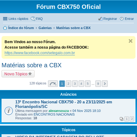
Fórum CBX750 Oficial
Links rápidos
FAQ
Registrar
Entrar
Índice do fórum
Galerias
Matérias sobre a CBX
Bem Vindos ao nosso Fórum.
Acesse também a nossa página do FACEBOOK:
https://www.facebook.com/setegalo.com.br
Matérias sobre a CBX
Novo Tópico
128 tópicos
1
2
3
4
5
…
9
Anúncios
13º Encontro Nacional CBX750 - 20 a 23/11/2025 em
Florianópolis/SC
Última mensagem por
alexansouza
«
04 Nov 2025 18:10
Enviado em
ENCONTROS NACIONAIS
Respostas:
18
1
2
Tópicos