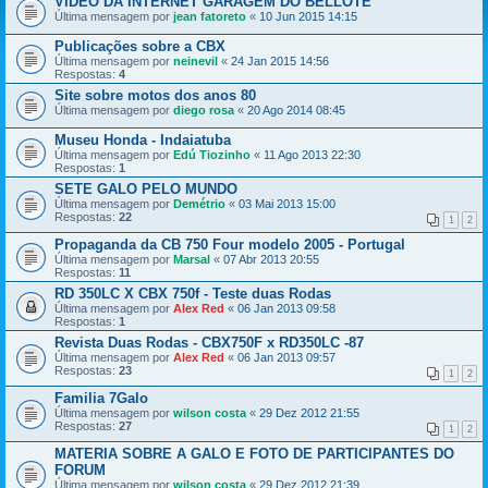
VIDEO DA INTERNET GARAGEM DO BELLOTE
Última mensagem por
jean fatoreto
«
10 Jun 2015 14:15
Publicações sobre a CBX
Última mensagem por
neinevil
«
24 Jan 2015 14:56
Respostas:
4
Site sobre motos dos anos 80
Última mensagem por
diego rosa
«
20 Ago 2014 08:45
Museu Honda - Indaiatuba
Última mensagem por
Edú Tiozinho
«
11 Ago 2013 22:30
Respostas:
1
SETE GALO PELO MUNDO
Última mensagem por
Demétrio
«
03 Mai 2013 15:00
Respostas:
22
1
2
Propaganda da CB 750 Four modelo 2005 - Portugal
Última mensagem por
Marsal
«
07 Abr 2013 20:55
Respostas:
11
RD 350LC X CBX 750f - Teste duas Rodas
Última mensagem por
Alex Red
«
06 Jan 2013 09:58
Respostas:
1
Revista Duas Rodas - CBX750F x RD350LC -87
Última mensagem por
Alex Red
«
06 Jan 2013 09:57
Respostas:
23
1
2
Familia 7Galo
Última mensagem por
wilson costa
«
29 Dez 2012 21:55
Respostas:
27
1
2
MATERIA SOBRE A GALO E FOTO DE PARTICIPANTES DO
FORUM
Última mensagem por
wilson costa
«
29 Dez 2012 21:39