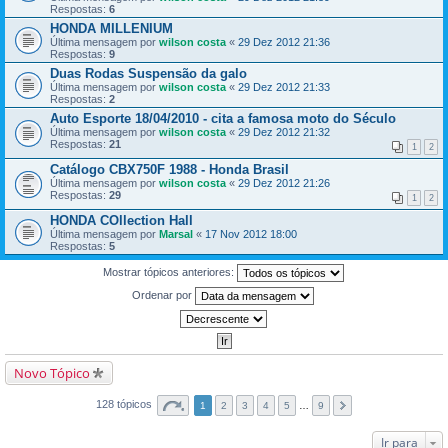
Respostas:
6
HONDA MILLENIUM
Última mensagem por
wilson costa
«
29 Dez 2012 21:36
Respostas:
9
Duas Rodas Suspensão da galo
Última mensagem por
wilson costa
«
29 Dez 2012 21:33
Respostas:
2
Auto Esporte 18/04/2010 - cita a famosa moto do Século
Última mensagem por
wilson costa
«
29 Dez 2012 21:32
Respostas:
21
1
2
Catálogo CBX750F 1988 - Honda Brasil
Última mensagem por
wilson costa
«
29 Dez 2012 21:26
Respostas:
29
1
2
HONDA COllection Hall
Última mensagem por
Marsal
«
17 Nov 2012 18:00
Respostas:
5
Mostrar tópicos anteriores:
Ordenar por
Novo Tópico
128 tópicos
1
2
3
4
5
…
9
Ir para