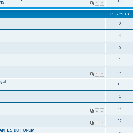
18
IS
1
2
RESPOSTAS
0
4
0
1
22
1
2
gal
11
1
23
1
2
27
1
2
PANTES DO FORUM