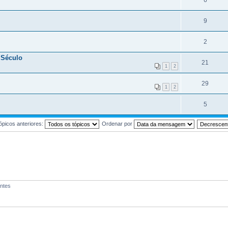
6
9
2
 Século
21
1
2
29
1
2
5
ópicos anteriores:
Ordenar por
antes