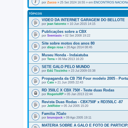
por
Zucco
» 25 Set 2024 16:55 » em
ENCONTROS NACIONA
TÓPICOS
VIDEO DA INTERNET GARAGEM DO BELLOTE
por
jean fatoreto
» 10 Jun 2015 14:15
Publicações sobre a CBX
por
Sventasis
» 02 Set 2008 19:22
Site sobre motos dos anos 80
por
diego rosa
» 20 Ago 2014 08:45
Museu Honda - Indaiatuba
por
Terra
» 06 Mai 2013 16:20
SETE GALO PELO MUNDO
por
Edú Tiozinho
» 23 Jul 2009 03:38
Propaganda da CB 750 Four modelo 2005 - Portu
por
Caio
» 21 Jun 2005 22:43
RD 350LC X CBX 750f - Teste duas Rodas
por
RogerioRP
» 05 Jan 2013 22:44
Revista Duas Rodas - CBX750F x RD350LC -87
por
JekRider
» 05 Jul 2005 15:20
Familia 7Galo
por
brunojock
» 09 Ago 2005 19:11
MATERIA SOBRE A GALO E FOTO DE PARTICI