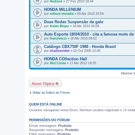
por
Hudson
» 27 Fev 2010 18:44
HONDA MILLENIUM
por
nelson moreira
» 09 Abr 2010 20:59
Duas Rodas Suspensão da galo
por
Aslan Bispo
» 16 Abr 2010 00:58
Auto Esporte 18/04/2010 - cita a famosa moto do
por
Genovezzi
» 18 Abr 2010 09:52
Catálogo CBX750F 1988 - Honda Brasil
por
shadowrider
» 02 Out 2005 12:08
HONDA COllection Hall
por
Alci Costa
» 17 Abr 2012 19:25
Mostrar t
Novo Tópico
Voltar ao Índice do Fórum
QUEM ESTÁ ONLINE
Usuários navegando neste fórum: Nenhum usuário registrado e 13 visit
PERMISSÕES DO FÓRUM
Enviar mensagens:
Proibido
Responder mensagens:
Proibido
Editar mensagens:
Proibido