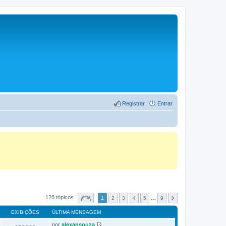
Registrar
Entrar
128 tópicos
1
2
3
4
5
…
9
EXIBIÇÕES
ÚLTIMA MENSAGEM
por
alexansouza