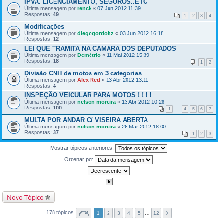
IPVA. LICENCIAMENTO, SEGUROS..ETC
Última mensagem por
renck
«
07 Jun 2012 11:39
Respostas:
49
1
2
3
4
Modificações
Última mensagem por
diegogordohz
«
03 Jun 2012 16:18
Respostas:
12
LEI QUE TRAMITA NA CAMARA DOS DEPUTADOS
Última mensagem por
Demétrio
«
11 Mai 2012 15:39
Respostas:
18
1
2
Divisão CNH de motos em 3 categorias
Última mensagem por
Alex Red
«
13 Abr 2012 13:11
Respostas:
4
INSPEÇÃO VEICULAR PARA MOTOS ! ! ! !
Última mensagem por
nelson moreira
«
13 Abr 2012 10:28
Respostas:
100
1
…
4
5
6
7
MULTA POR ANDAR C/ VISEIRA ABERTA
Última mensagem por
nelson moreira
«
26 Mar 2012 18:00
Respostas:
37
1
2
3
Mostrar tópicos anteriores:
Ordenar por
Novo Tópico
178 tópicos
1
2
3
4
5
…
12