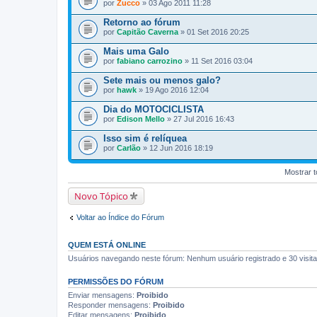
por
Zucco
» 03 Ago 2011 11:28
Retorno ao fórum
por
Capitão Caverna
» 01 Set 2016 20:25
Mais uma Galo
por
fabiano carrozino
» 11 Set 2016 03:04
Sete mais ou menos galo?
por
hawk
» 19 Ago 2016 12:04
Dia do MOTOCICLISTA
por
Edison Mello
» 27 Jul 2016 16:43
Isso sim é relíquea
por
Carlão
» 12 Jun 2016 18:19
Mostrar t
Novo Tópico
Voltar ao Índice do Fórum
QUEM ESTÁ ONLINE
Usuários navegando neste fórum: Nenhum usuário registrado e 30 visit
PERMISSÕES DO FÓRUM
Enviar mensagens:
Proibido
Responder mensagens:
Proibido
Editar mensagens:
Proibido