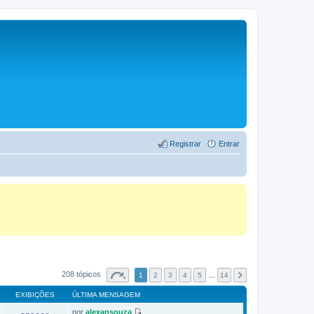
Registrar
Entrar
208 tópicos
1
2
3
4
5
…
14
EXIBIÇÕES
ÚLTIMA MENSAGEM
por
alexansouza