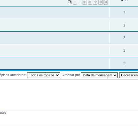
498
1
…
30
31
32
33
34
7
1
2
1
2
ópicos anteriores:
Ordenar por
antes