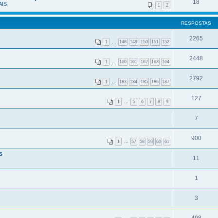
18
IS
1
2
RESPOSTAS
2265
1
…
148
149
150
151
152
2448
1
…
160
161
162
163
164
2792
1
…
183
184
185
186
187
127
1
…
5
6
7
8
9
7
900
1
…
57
58
59
60
61
s
11
1
3