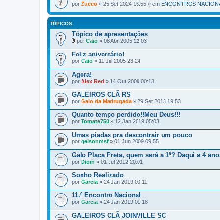
por
Zucco
» 25 Set 2024 16:55 » em
ENCONTROS NACIONA
TÓPICOS
Tópico de apresentações
por
Caio
» 08 Abr 2005 22:03
A
n
Feliz aniversário!
e
por
Caio
» 11 Jul 2005 23:24
x
o
Agora!
(
por
s
Alex Red
» 14 Out 2009 00:13
)
GALEIROS CLÃ RS
por
Galo da Madrugada
» 29 Set 2013 19:53
Quanto tempo perdido!!Meu Deus!!!
por
Tomate750
» 12 Jan 2019 05:03
Umas piadas pra descontrair um pouco
por
gelsonmsf
» 01 Jun 2009 09:55
Galo Placa Preta, quem será a 1ª? Daqui a 4 ano
por
Dioin
» 01 Jul 2012 20:01
Sonho Realizado
por
Garcia
» 24 Jan 2019 00:11
11.º Encontro Nacional
por
Garcia
» 24 Jan 2019 01:18
GALEIROS CLÃ JOINVILLE SC