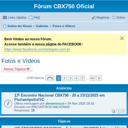
Fórum CBX750 Oficial
Links rápidos
FAQ
Registrar
Entrar
Índice do fórum
Galerias
Fotos e Vídeos
Bem Vindos ao nosso Fórum.
Acesse também a nossa página do FACEBOOK:
https://www.facebook.com/setegalo.com.br
Fotos e Vídeos
Novo Tópico
1248 tópicos
1
2
3
4
5
…
84
Anúncios
13º Encontro Nacional CBX750 - 20 a 23/11/2025 em
Florianópolis/SC
Última mensagem por
alexansouza
«
04 Nov 2025 18:10
Enviado em
ENCONTROS NACIONAIS
Respostas:
18
1
2
Tópicos