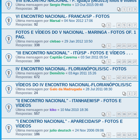
VIII ENCONTRO NACIONAL - F. Iguaçu (06/2015) fotos e vídeos
Última mensagem por
Sergio Pretto
«
13 Out 2015 09:48
Respostas:
38
1
2
3
VI ENCONTRO NACIONAL- FRANCA/SP - FOTOS
Última mensagem por
Marsal
«
04 Nov 2012 17:06
Respostas:
92
1
…
4
5
6
7
FOTOS E VÍDEOS DO V NACIONAL - MARINGA - FOTOS OF. 1
PAG.
Última mensagem por
clebao
«
29 Jan 2012 10:50
Respostas:
338
1
…
20
21
22
23
"III ENCONTRO NACIONAL" - ITÚ/SP - FOTOS E VÍDEOS . . .
Última mensagem por
Capitão Caverna
«
03 Set 2011 05:54
Respostas:
399
1
…
24
25
26
27
IV ENCONTRO NACIONAL- FLORIANÓPOLIS/SC - FOTOS
Última mensagem por
Demétrio
«
03 Ago 2011 15:26
Respostas:
672
1
…
42
43
44
45
VÍDEOS DO IV ENCONTRO NACIONAL-FLORIANÓPOLIS/SC
Última mensagem por
Galo da Madrugada
«
28 Jul 2011 08:30
Respostas:
24
1
2
"II ENCONTRO NACIONAL" - ITANHAEM/SP - FOTOS E
VÍDEOS
Última mensagem por
kiko
«
10 Mai 2010 18:36
Respostas:
557
1
…
35
36
37
38
"I ENCONTRO NACIONAL" - APARECIDA/SP - FOTOS E
VÍDEOS
Última mensagem por
julio deutsch
«
24 Nov 2006 09:06
Respostas:
186
1
…
10
11
12
13