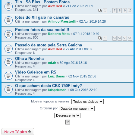
TLs...Só Elas...Postem Fotos
Última mensagem por
Alex Red
«
21 Fev 2022 21:09
Respostas:
141
1
…
7
8
9
10
fotos do XII galo no camarão
Última mensagem por
Arlindo Maestrelli
«
02 Abr 2019 14:28
Postem fotos da sua moto!!!!
Última mensagem por
Roberto Mota
«
07 Jul 2018 10:40
Respostas:
800
1
…
51
52
53
54
Passeio de moto pela Serra Gaúcha
Última mensagem por
Alex Red
«
27 Abr 2017 08:52
Respostas:
6
Olha a Novinha
Última mensagem por
odair
«
30 Ago 2016 13:16
Respostas:
4
Video Galeiros em RS
Última mensagem por
Luiz Baras
«
02 Nov 2015 22:56
Respostas:
1
O que acham desta CBX 750F Indy?
Última mensagem por
luisprietsch
«
09 Out 2015 22:19
Respostas:
4
Mostrar tópicos anteriores:
Ordenar por
Novo Tópico