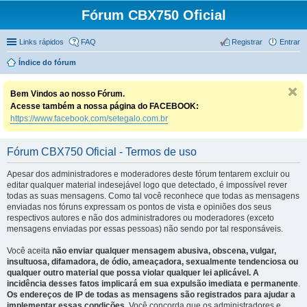
Fórum CBX750 Oficial
Links rápidos
FAQ
Registrar
Entrar
Índice do fórum
Bem Vindos ao nosso Fórum.
Acesse também a nossa página do FACEBOOK:
https://www.facebook.com/setegalo.com.br
Fórum CBX750 Oficial - Termos de uso
Apesar dos administradores e moderadores deste fórum tentarem excluir ou
editar qualquer material indesejável logo que detectado, é impossível rever
todas as suas mensagens. Como tal você reconhece que todas as mensagens
enviadas nos fóruns expressam os pontos de vista e opiniões dos seus
respectivos autores e não dos administradores ou moderadores (exceto
mensagens enviadas por essas pessoas) não sendo por tal responsáveis.
Você aceita
não enviar qualquer mensagem abusiva, obscena, vulgar,
insultuosa, difamadora, de ódio, ameaçadora, sexualmente tendenciosa ou
qualquer outro material que possa violar qualquer lei aplicável. A
incidência desses fatos implicará em sua expulsão imediata e permanente
.
Os endereços de IP de todas as mensagens são registrados para ajudar a
implementar essas condições.
Você concorda que os administradores e