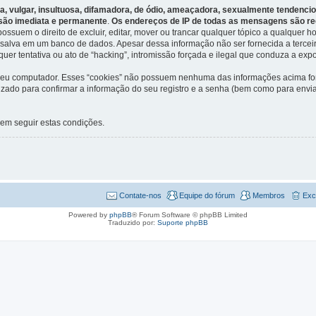
vulgar, insultuosa, difamadora, de ódio, ameaçadora, sexualmente tendenciosa
lsão imediata e permanente
.
Os endereços de IP de todas as mensagens são re
suem o direito de excluir, editar, mover ou trancar qualquer tópico a qualquer h
salva em um banco de dados. Apesar dessa informação não ser fornecida a terceir
r tentativa ou ato de “hacking”, intromissão forçada e ilegal que conduza a exp
o seu computador. Esses “cookies” não possuem nenhuma das informações acima fo
ilizado para confirmar a informação do seu registro e a senha (bem como para en
 em seguir estas condições.
Contate-nos
Equipe do fórum
Membros
Exc
Powered by
phpBB
® Forum Software © phpBB Limited
Traduzido por:
Suporte phpBB