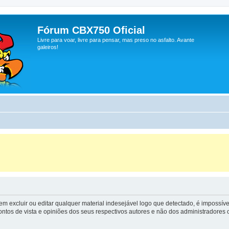
Fórum CBX750 Oficial
Livre para voar, livre para pensar, mas preso no asfalto. Avante
galeiros!
m excluir ou editar qualquer material indesejável logo que detectado, é impossí
tos de vista e opiniões dos seus respectivos autores e não dos administradore