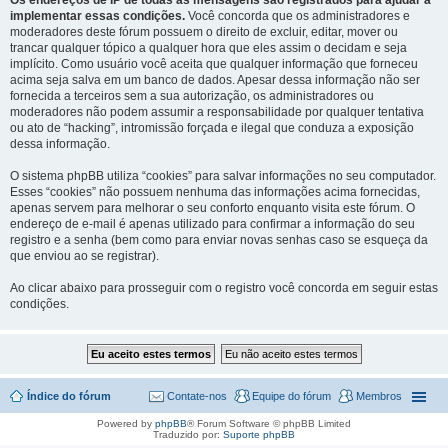
Os endereços de IP de todas as mensagens são registrados para ajudar a
implementar essas condições.
Você concorda que os administradores e
moderadores deste fórum possuem o direito de excluir, editar, mover ou
trancar qualquer tópico a qualquer hora que eles assim o decidam e seja
implícito. Como usuário você aceita que qualquer informação que forneceu
acima seja salva em um banco de dados. Apesar dessa informação não ser
fornecida a terceiros sem a sua autorização, os administradores ou
moderadores não podem assumir a responsabilidade por qualquer tentativa
ou ato de “hacking”, intromissão forçada e ilegal que conduza a exposição
dessa informação.
O sistema phpBB utiliza “cookies” para salvar informações no seu computador.
Esses “cookies” não possuem nenhuma das informações acima fornecidas,
apenas servem para melhorar o seu conforto enquanto visita este fórum. O
endereço de e-mail é apenas utilizado para confirmar a informação do seu
registro e a senha (bem como para enviar novas senhas caso se esqueça da
que enviou ao se registrar).
Ao clicar abaixo para prosseguir com o registro você concorda em seguir estas
condições.
Índice do fórum
Contate-nos
Equipe do fórum
Membros
Powered by
phpBB
® Forum Software © phpBB Limited
Traduzido por:
Suporte phpBB