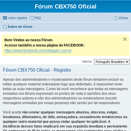
Fórum CBX750 Oficial
Links rápidos
FAQ
Entrar
Índice do fórum
Bem Vindos ao nosso Fórum.
Acesse também a nossa página do FACEBOOK:
https://www.facebook.com/setegalo.com.br
Idioma:
Fórum CBX750 Oficial - Registro
Apesar dos administradores e moderadores deste fórum tentarem excluir ou
editar qualquer material indesejável logo que detectado, é impossível rever
todas as suas mensagens. Como tal você reconhece que todas as mensagens
enviadas nos fóruns expressam os pontos de vista e opiniões dos seus
respectivos autores e não dos administradores ou moderadores (exceto
mensagens enviadas por essas pessoas) não sendo por tal responsáveis.
Você aceita
não enviar qualquer mensagem abusiva, obscena, vulgar,
insultuosa, difamadora, de ódio, ameaçadora, sexualmente tendenciosa ou
qualquer outro material que possa violar qualquer lei aplicável. A
incidência desses fatos implicará em sua expulsão imediata e permanente
.