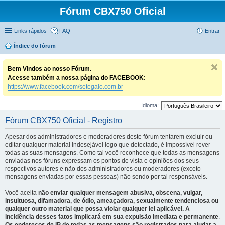
Fórum CBX750 Oficial
Links rápidos
FAQ
Entrar
Índice do fórum
Bem Vindos ao nosso Fórum.
Acesse também a nossa página do FACEBOOK:
https://www.facebook.com/setegalo.com.br
Idioma:
Fórum CBX750 Oficial - Registro
Apesar dos administradores e moderadores deste fórum tentarem excluir ou
editar qualquer material indesejável logo que detectado, é impossível rever
todas as suas mensagens. Como tal você reconhece que todas as mensagens
enviadas nos fóruns expressam os pontos de vista e opiniões dos seus
respectivos autores e não dos administradores ou moderadores (exceto
mensagens enviadas por essas pessoas) não sendo por tal responsáveis.
Você aceita
não enviar qualquer mensagem abusiva, obscena, vulgar,
insultuosa, difamadora, de ódio, ameaçadora, sexualmente tendenciosa ou
qualquer outro material que possa violar qualquer lei aplicável. A
incidência desses fatos implicará em sua expulsão imediata e permanente
.