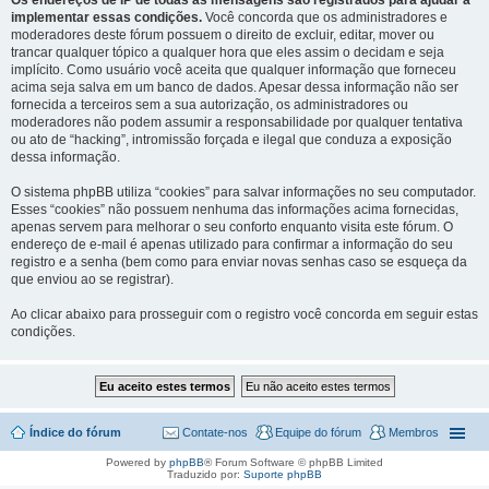
Os endereços de IP de todas as mensagens são registrados para ajudar a
implementar essas condições.
Você concorda que os administradores e
moderadores deste fórum possuem o direito de excluir, editar, mover ou
trancar qualquer tópico a qualquer hora que eles assim o decidam e seja
implícito. Como usuário você aceita que qualquer informação que forneceu
acima seja salva em um banco de dados. Apesar dessa informação não ser
fornecida a terceiros sem a sua autorização, os administradores ou
moderadores não podem assumir a responsabilidade por qualquer tentativa
ou ato de “hacking”, intromissão forçada e ilegal que conduza a exposição
dessa informação.
O sistema phpBB utiliza “cookies” para salvar informações no seu computador.
Esses “cookies” não possuem nenhuma das informações acima fornecidas,
apenas servem para melhorar o seu conforto enquanto visita este fórum. O
endereço de e-mail é apenas utilizado para confirmar a informação do seu
registro e a senha (bem como para enviar novas senhas caso se esqueça da
que enviou ao se registrar).
Ao clicar abaixo para prosseguir com o registro você concorda em seguir estas
condições.
Índice do fórum
Contate-nos
Equipe do fórum
Membros
Powered by
phpBB
® Forum Software © phpBB Limited
Traduzido por:
Suporte phpBB