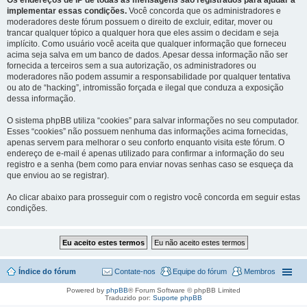
Os endereços de IP de todas as mensagens são registrados para ajudar a
implementar essas condições.
Você concorda que os administradores e
moderadores deste fórum possuem o direito de excluir, editar, mover ou
trancar qualquer tópico a qualquer hora que eles assim o decidam e seja
implícito. Como usuário você aceita que qualquer informação que forneceu
acima seja salva em um banco de dados. Apesar dessa informação não ser
fornecida a terceiros sem a sua autorização, os administradores ou
moderadores não podem assumir a responsabilidade por qualquer tentativa
ou ato de “hacking”, intromissão forçada e ilegal que conduza a exposição
dessa informação.
O sistema phpBB utiliza “cookies” para salvar informações no seu computador.
Esses “cookies” não possuem nenhuma das informações acima fornecidas,
apenas servem para melhorar o seu conforto enquanto visita este fórum. O
endereço de e-mail é apenas utilizado para confirmar a informação do seu
registro e a senha (bem como para enviar novas senhas caso se esqueça da
que enviou ao se registrar).
Ao clicar abaixo para prosseguir com o registro você concorda em seguir estas
condições.
Índice do fórum
Contate-nos
Equipe do fórum
Membros
Powered by
phpBB
® Forum Software © phpBB Limited
Traduzido por:
Suporte phpBB