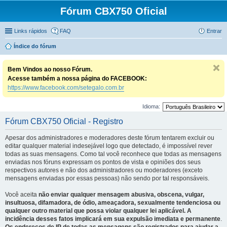
Fórum CBX750 Oficial
Links rápidos
FAQ
Entrar
Índice do fórum
Bem Vindos ao nosso Fórum.
Acesse também a nossa página do FACEBOOK:
https://www.facebook.com/setegalo.com.br
Idioma:
Fórum CBX750 Oficial - Registro
Apesar dos administradores e moderadores deste fórum tentarem excluir ou
editar qualquer material indesejável logo que detectado, é impossível rever
todas as suas mensagens. Como tal você reconhece que todas as mensagens
enviadas nos fóruns expressam os pontos de vista e opiniões dos seus
respectivos autores e não dos administradores ou moderadores (exceto
mensagens enviadas por essas pessoas) não sendo por tal responsáveis.
Você aceita
não enviar qualquer mensagem abusiva, obscena, vulgar,
insultuosa, difamadora, de ódio, ameaçadora, sexualmente tendenciosa ou
qualquer outro material que possa violar qualquer lei aplicável. A
incidência desses fatos implicará em sua expulsão imediata e permanente
.