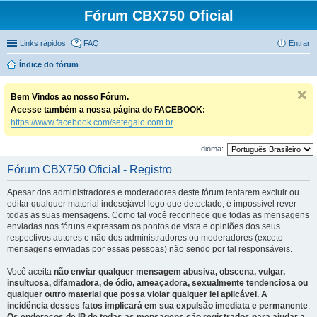
Fórum CBX750 Oficial
Links rápidos
FAQ
Entrar
Índice do fórum
Bem Vindos ao nosso Fórum.
Acesse também a nossa página do FACEBOOK:
https://www.facebook.com/setegalo.com.br
Idioma:
Fórum CBX750 Oficial - Registro
Apesar dos administradores e moderadores deste fórum tentarem excluir ou
editar qualquer material indesejável logo que detectado, é impossível rever
todas as suas mensagens. Como tal você reconhece que todas as mensagens
enviadas nos fóruns expressam os pontos de vista e opiniões dos seus
respectivos autores e não dos administradores ou moderadores (exceto
mensagens enviadas por essas pessoas) não sendo por tal responsáveis.
Você aceita
não enviar qualquer mensagem abusiva, obscena, vulgar,
insultuosa, difamadora, de ódio, ameaçadora, sexualmente tendenciosa ou
qualquer outro material que possa violar qualquer lei aplicável. A
incidência desses fatos implicará em sua expulsão imediata e permanente
.