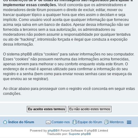
Os endereços de IP de todas as mensagens são registrados para ajudar a
implementar essas condições.
Você concorda que os administradores e
moderadores deste fórum possuem o direito de excluir, editar, mover ou
trancar qualquer tópico a qualquer hora que eles assim o decidam e seja
implícito. Como usuário você aceita que qualquer informação que forneceu
acima seja salva em um banco de dados. Apesar dessa informação não ser
fornecida a terceiros sem a sua autorização, os administradores ou
moderadores não podem assumir a responsabilidade por qualquer tentativa
ou ato de “hacking”, intromissão forçada e ilegal que conduza a exposição
dessa informação.
O sistema phpBB utiliza “cookies” para salvar informações no seu computador.
Esses “cookies” não possuem nenhuma das informações acima fornecidas,
apenas servem para melhorar o seu conforto enquanto visita este fórum. O
endereço de e-mail é apenas utilizado para confirmar a informação do seu
registro e a senha (bem como para enviar novas senhas caso se esqueça da
que enviou ao se registrar).
Ao clicar abaixo para prosseguir com o registro você concorda em seguir estas
condições.
Índice do fórum
Contate-nos
Equipe do fórum
Membros
Powered by
phpBB
® Forum Software © phpBB Limited
Traduzido por:
Suporte phpBB