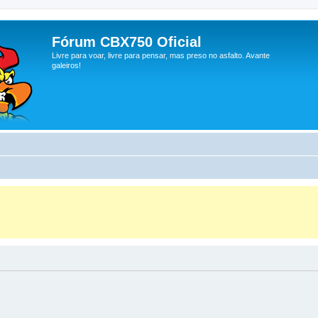
Fórum CBX750 Oficial
Livre para voar, livre para pensar, mas preso no asfalto. Avante
galeiros!