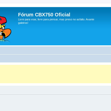
Fórum CBX750 Oficial
Livre para voar, livre para pensar, mas preso no asfalto. Avante
galeiros!