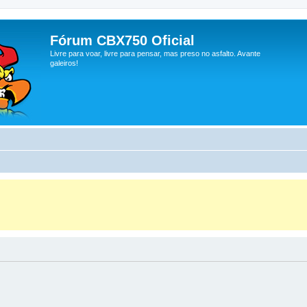
Fórum CBX750 Oficial
Livre para voar, livre para pensar, mas preso no asfalto. Avante
galeiros!