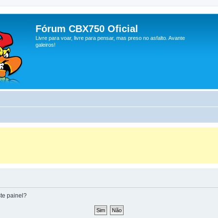
Fórum CBX750 Oficial
Livre para voar, livre para pensar, mas preso no asfalto. Avante
galeiros!
te painel?