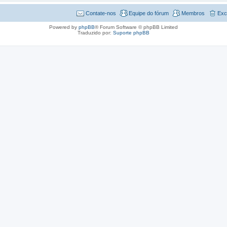
Contate-nos
Equipe do fórum
Membros
Exc
Powered by
phpBB
® Forum Software © phpBB Limited
Traduzido por:
Suporte phpBB