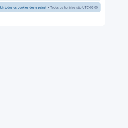
luir todos os cookies deste painel
Todos os horários são
UTC-03:00