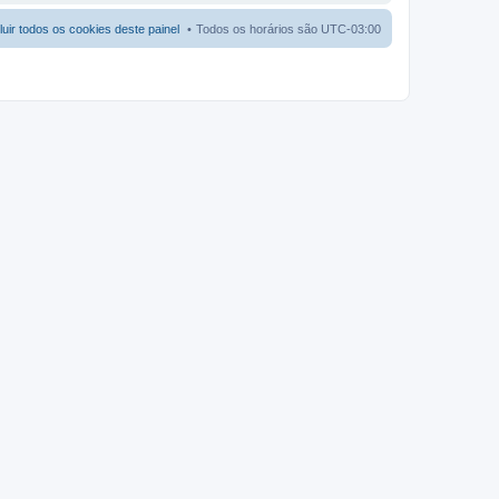
luir todos os cookies deste painel
Todos os horários são
UTC-03:00