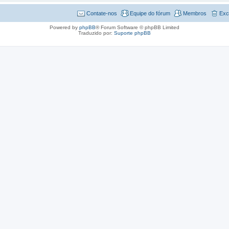
Contate-nos
Equipe do fórum
Membros
Exc
Powered by
phpBB
® Forum Software © phpBB Limited
Traduzido por:
Suporte phpBB