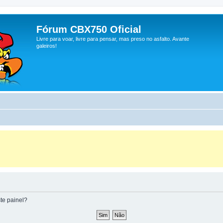
Fórum CBX750 Oficial
Livre para voar, livre para pensar, mas preso no asfalto. Avante
galeiros!
te painel?