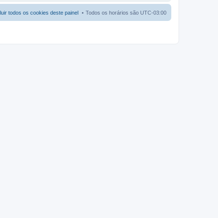
luir todos os cookies deste painel
Todos os horários são
UTC-03:00