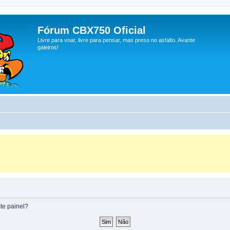
Fórum CBX750 Oficial
Livre para voar, livre para pensar, mas preso no asfalto. Avante
galeiros!
te painel?