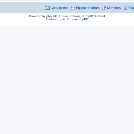
Contate-nos
Equipe do fórum
Membros
Exc
Powered by
phpBB
® Forum Software © phpBB Limited
Traduzido por:
Suporte phpBB