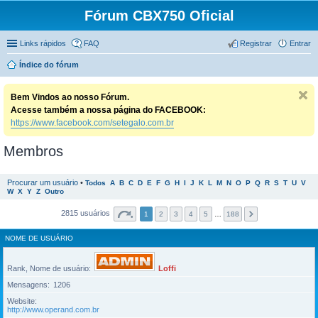
Fórum CBX750 Oficial
Links rápidos
FAQ
Registrar
Entrar
Índice do fórum
Bem Vindos ao nosso Fórum.
Acesse também a nossa página do FACEBOOK:
https://www.facebook.com/setegalo.com.br
Membros
Procurar um usuário
•
Todos
A
B
C
D
E
F
G
H
I
J
K
L
M
N
O
P
Q
R
S
T
U
V
W
X
Y
Z
Outro
2815 usuários
1
2
3
4
5
…
188
NOME DE USUÁRIO
Rank, Nome de usuário
Loffi
Mensagens
1206
Website
http://www.operand.com.br