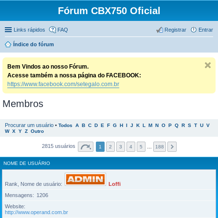
Fórum CBX750 Oficial
Links rápidos
FAQ
Registrar
Entrar
Índice do fórum
Bem Vindos ao nosso Fórum.
Acesse também a nossa página do FACEBOOK:
https://www.facebook.com/setegalo.com.br
Membros
Procurar um usuário
•
Todos
A
B
C
D
E
F
G
H
I
J
K
L
M
N
O
P
Q
R
S
T
U
V
W
X
Y
Z
Outro
2815 usuários
1
2
3
4
5
…
188
NOME DE USUÁRIO
Rank, Nome de usuário
Loffi
Mensagens
1206
Website
http://www.operand.com.br