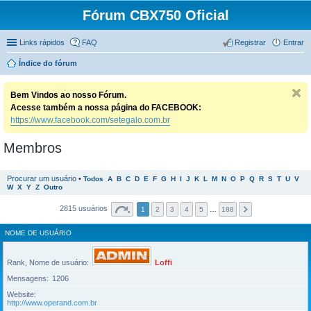
Fórum CBX750 Oficial
Links rápidos
FAQ
Registrar
Entrar
Índice do fórum
Bem Vindos ao nosso Fórum.
Acesse também a nossa página do FACEBOOK:
https://www.facebook.com/setegalo.com.br
Membros
Procurar um usuário
•
Todos
A
B
C
D
E
F
G
H
I
J
K
L
M
N
O
P
Q
R
S
T
U
V
W
X
Y
Z
Outro
2815 usuários
1
2
3
4
5
…
188
NOME DE USUÁRIO
Rank, Nome de usuário
Loffi
Mensagens
1206
Website
http://www.operand.com.br