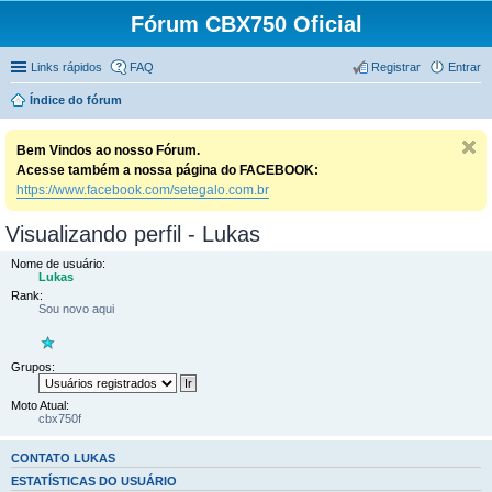
Fórum CBX750 Oficial
Links rápidos
FAQ
Registrar
Entrar
Índice do fórum
Bem Vindos ao nosso Fórum.
Acesse também a nossa página do FACEBOOK:
https://www.facebook.com/setegalo.com.br
Visualizando perfil - Lukas
Nome de usuário:
Lukas
Rank:
Sou novo aqui
Grupos:
Moto Atual:
cbx750f
CONTATO LUKAS
ESTATÍSTICAS DO USUÁRIO