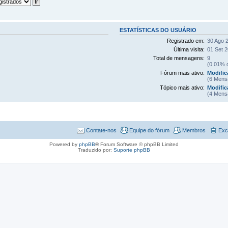
ESTATÍSTICAS DO USUÁRIO
Registrado em:
30 Ago 
Última visita:
01 Set 2
Total de mensagens:
9
(0.01% d
Fórum mais ativo:
Modific
(6 Mens
Tópico mais ativo:
Modific
(4 Mens
Contate-nos
Equipe do fórum
Membros
Exc
Powered by
phpBB
® Forum Software © phpBB Limited
Traduzido por:
Suporte phpBB