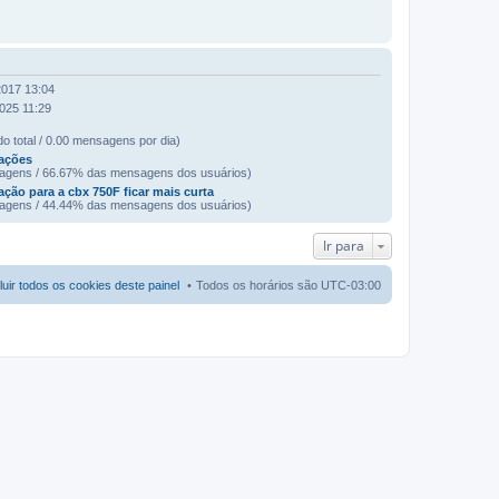
2017 13:04
025 11:29
o total / 0.00 mensagens por dia)
ações
agens / 66.67% das mensagens dos usuários)
ação para a cbx 750F ficar mais curta
agens / 44.44% das mensagens dos usuários)
Ir para
luir todos os cookies deste painel
Todos os horários são
UTC-03:00