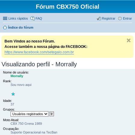
Fórum CBX750 Oficial
Links rápidos
FAQ
Registrar
Entrar
Índice do fórum
Bem Vindos ao nosso Fórum.
Acesse também a nossa página do FACEBOOK:
https://www.facebook.com/setegalo.com.br
Visualizando perfil - Morrally
Nome de usuário:
Morrally
Rank:
Sou novo aqui
Idade:
37
Grupos:
Moto Atual:
CBX 750 Grena 1989
Ocupação:
Suporte Operacional na TecBan