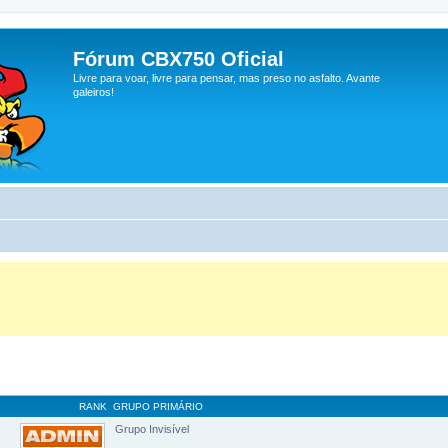
Fórum CBX750 Oficial
Livre para voar, livre para pensar, mas preso no asfalto. Avante
galeiros!
RANK
GRUPO PRIMÁRIO
Grupo Invisível