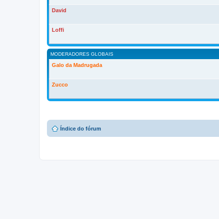
David
Loffi
MODERADORES GLOBAIS
Galo da Madrugada
Zucco
Índice do fórum