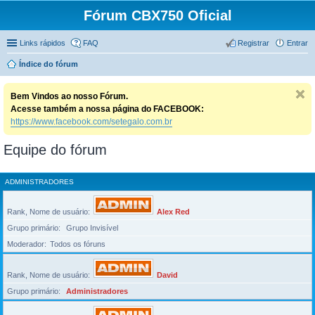
Fórum CBX750 Oficial
Links rápidos
FAQ
Registrar
Entrar
Índice do fórum
Bem Vindos ao nosso Fórum.
Acesse também a nossa página do FACEBOOK:
https://www.facebook.com/setegalo.com.br
Equipe do fórum
ADMINISTRADORES
Rank, Nome de usuário
Alex Red
Grupo primário
Grupo Invisível
Moderador
Todos os fóruns
Rank, Nome de usuário
David
Grupo primário
Administradores