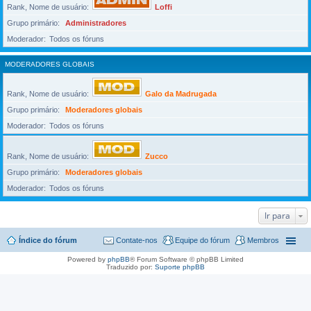
Rank, Nome de usuário
Loffi
Grupo primário
Administradores
Moderador
Todos os fóruns
MODERADORES GLOBAIS
Rank, Nome de usuário
Galo da Madrugada
Grupo primário
Moderadores globais
Moderador
Todos os fóruns
Rank, Nome de usuário
Zucco
Grupo primário
Moderadores globais
Moderador
Todos os fóruns
Ir para
Índice do fórum
Contate-nos
Equipe do fórum
Membros
Powered by
phpBB
® Forum Software © phpBB Limited
Traduzido por:
Suporte phpBB