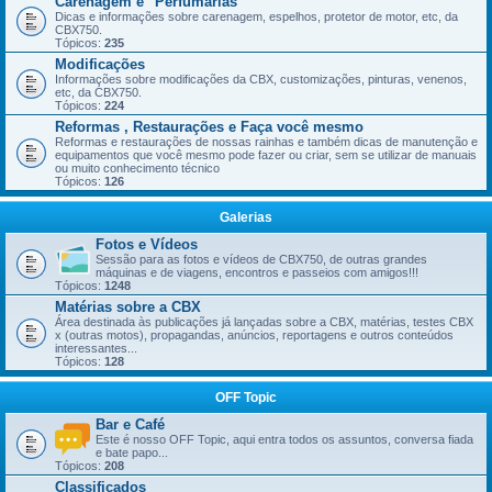
Carenagem e "Perfumarias"
Dicas e informações sobre carenagem, espelhos, protetor de motor, etc, da
CBX750.
Tópicos:
235
Modificações
Informações sobre modificações da CBX, customizações, pinturas, venenos,
etc, da CBX750.
Tópicos:
224
Reformas , Restaurações e Faça você mesmo
Reformas e restaurações de nossas rainhas e também dicas de manutenção e
equipamentos que você mesmo pode fazer ou criar, sem se utilizar de manuais
ou muito conhecimento técnico
Tópicos:
126
Galerias
Fotos e Vídeos
Sessão para as fotos e vídeos de CBX750, de outras grandes
máquinas e de viagens, encontros e passeios com amigos!!!
Tópicos:
1248
Matérias sobre a CBX
Área destinada às publicações já lançadas sobre a CBX, matérias, testes CBX
x (outras motos), propagandas, anúncios, reportagens e outros conteúdos
interessantes...
Tópicos:
128
OFF Topic
Bar e Café
Este é nosso OFF Topic, aqui entra todos os assuntos, conversa fiada
e bate papo...
Tópicos:
208
Classificados