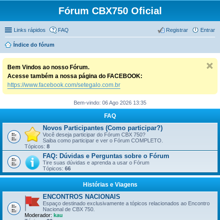
Fórum CBX750 Oficial
Links rápidos
FAQ
Registrar
Entrar
Índice do fórum
Bem Vindos ao nosso Fórum.
Acesse também a nossa página do FACEBOOK:
https://www.facebook.com/setegalo.com.br
Bem-vindo: 06 Ago 2026 13:35
FAQ
Novos Participantes (Como participar?)
Você deseja participar do Fórum CBX 750?
Saiba como participar e ver o Fórum COMPLETO.
Tópicos:
8
FAQ: Dúvidas e Perguntas sobre o Fórum
Tire suas dúvidas e aprenda a usar o Fórum
Tópicos:
66
Histórias e Viagens
ENCONTROS NACIONAIS
Espaço destinado exclusivamente a tópicos relacionados ao Encontro
Nacional de CBX 750.
Moderador:
kau