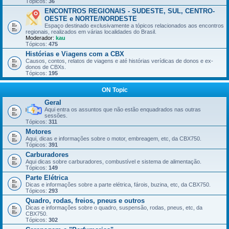
Tópicos:
36
ENCONTROS REGIONAIS - SUDESTE, SUL, CENTRO-
OESTE e NORTE/NORDESTE
Espaço destinado exclusivamente a tópicos relacionados aos encontros
regionais, realizados em várias localidades do Brasil.
Moderador:
kau
Tópicos:
475
Histórias e Viagens com a CBX
Causos, contos, relatos de viagens e até histórias verídicas de donos e ex-
donos de CBXs.
Tópicos:
195
ON Topic
Geral
Aqui entra os assuntos que não estão enquadrados nas outras
sessões.
Tópicos:
311
Motores
Aqui, dicas e informações sobre o motor, embreagem, etc, da CBX750.
Tópicos:
391
Carburadores
Aqui dicas sobre carburadores, combustível e sistema de alimentação.
Tópicos:
149
Parte Elétrica
Dicas e informações sobre a parte elétrica, fárois, buzina, etc, da CBX750.
Tópicos:
293
Quadro, rodas, freios, pneus e outros
Dicas e informações sobre o quadro, suspensão, rodas, pneus, etc, da
CBX750.
Tópicos:
302