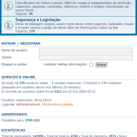
Classificados de motos e peças, além de roupas e equipamentos de proteção,
capacetes, jaquetas, camisetas, adesivos, bottons e artigos relacionados ao
nosso fórum.
Tópicos:
96
Segurança e Legislação
Dicas de pilotagem segura, assim como dicas sobre seguros, cadeados, travas
e truques contra o amigo do alheio além de informações sobre as leis.
Tópicos:
179
ENTRAR
•
REGISTRAR
Nome de usuário:
Senha:
Esqueci a senha
Lembrar minhas informações
QUEM ESTÁ ONLINE
No total, há
239
usuários online :: 1 usuário registrado, 0 invisivel e 238 visitantes
(baseado em usuários ativos nos últimos 20 minutos)
O recorde de usuários online foi de
5112
em 23 Out 2025 00:12
Usuários registrados:
Bing [Bot]
Legenda:
Administradores
,
Moderadores globais
ANIVERSÁRIOS
Parabéns para:
RNR
(63)
ESTATÍSTICAS
Total de mensagens
142859
• Total de tópicos
4740
• Total de membros
2815
• Novo